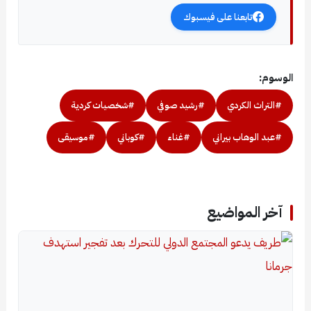
تابعنا على فيسبوك
الوسوم:
#التراث الكردي
#رشيد صوفي
#شخصيات كردية
#عبد الوهاب بيراني
#غناء
#كوباني
#موسيقى
آخر المواضيع