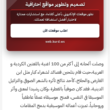
تصميم وتطوير مواقع احترافية
نطور موقعك الإلكتروني بأعلى كفاءة، مع استشارات ممتازة
لاختيار أفضل استضافة لعملك.
اطلب موقعك الآن
web.kurd.ws
وصلت ألحانه إلى أكثر من 100 اغنية باللغتين الكردية و
العربية،حيث قام بتلحين قصائد لشعراء كبار مثل ابن
الفارض والحلاج، كأحد نتائج تأثره بالشعر الصوفي والتراتيل
الدينية، فقد كان صوفياً بالفطرة ،وكان رشيدا لمعنى وأثر
الموسيقا في النفس، فمنح موسيقاه عمقاً عاطفياً
وروحانياً، تميزت أعماله الموسيقية بدمج المقامات