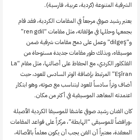
الشرقية المتنوعة (كردية، عربية، فارسية).
يعتبر رشيد صوفي مرجعاً في المقامات الكردية، فقد قام
بجمعها وحللها في مؤلفاته، مثل مقامات “ren gdil”
و”dilgeş” وعمل على دمج مقامات شرقية ضمن
موسيقاه، وبذلك طور مقامات جديدة مستوحاة من
الفلكلور الكردي، مع الحفاظ على أصالتها، مثل مقام “La
Eşîran” المرتبط بإضافة الوتر السادس للعود، حيث
أضاف وتراً سادساً للعود ليتناسب مع صوته، وهو ابتكار
اعتمدته المعاهد الموسيقية في أكثر من مكان.
كان الفنان رشيد صوفي عاشقا للموسيقا الكردية الأصيلة
،ورافضاً للموسيقى “الهابطة”، مركزاً على قواعد المقامات
المعقدة، معتبراً أن الفن يجب أن يكون معلماً بالأصالة،