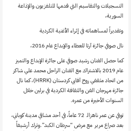
التسجيلات والتقاسيم التي قدمها للتلفزيون والإذاعة
السورية،
وتقديراً لمساهماته في إثراء الأغنية الكردية
نال صوفي جائزة آرتا للعطاء والإبداع عام 2016،
كما حصل الفنان رشيد صوفي على جائزة الإبداع والتميز
عام 2019 بالاشتراك مع الفنان الراحل محمد علي شاكر
من اتحاد مثقفي روج آفايي كردستان (HRRK)، كما نال
جائزة مهرجان الفن والثقافة الكردية في برلين خلال
السنوات الأخيرة من عمره.
توفي عن عمر ناهزالـ 72 عاماً، في أحد مشافي مدينة كوباني،
بعد صراع مرير مع مرض “سرطان الكبد”.وترك أرشيفاً