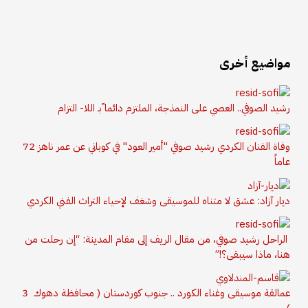
مواضيع أخرى
رشيد الصوفي.. العصي على النمذجة، الملتزم دائما ًبـ اللا- التزام
وفاة الفنان الكردي رشيد صوفي "أمير العود" في كوباني عن عمر ناهز 72
عاماً
ديار آزاد: عشق لا متناه للموسيقى وشغف لإحياء التراث الفني الكردي
الراحل رشيد صوفي، من مقال الريف إلى مقام المدينة: “إن رحلت من
هنا، ماذا سيبقى؟!”
عمالقة موسيقى وغناء الكورد .. جنوب كوردستان ( محافظة دهوك 3