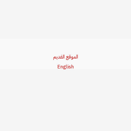
الموقع القديم
English
Beşa Kurdî
آخر المواضيع
سياسة حقوق النشر
من نحن
سياسة الخصوصية
للاتصال بنا