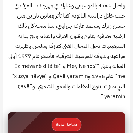
واصل شغفه بالموسيقى وشارك في مهرجانات العزف في
حلب خلال دراسته الثانوية، كما تأثر بفنانين بارزين مثل
حسن زيرك ومحمد عارف جزراوي، مما منحه كل ذلك
أرضية معرفية بعلوم وفنون العزف والغناء، ومع بداية
السبعينيات دخل المجال الفني كعازف وملحن وظهرت
مواهبه وتذوقه للموسيقا الشرقية، فأصدر عام 1977 أولى
ألحانه وغنى “Mey Nenoşî و “Ez mêvanê dilê te
me” عام 1986 وÇavê yaramin و “xuzya hêvye”
التي تميزت بتنوع المقامات والعمق الشعري، و”çavê
yaramin ”
مساحة إعلانية