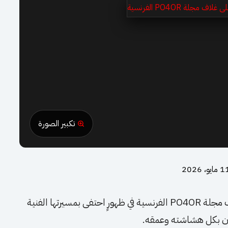
تكبير الصورة
مايو، 2026
تألقت النجمة السورية شكران مرتجى على غلاف مجلة PO4OR الفرنسية في ظهورٍ احتفى بمسيرتها الفنية
سان بكل هشاشته وعمقه.