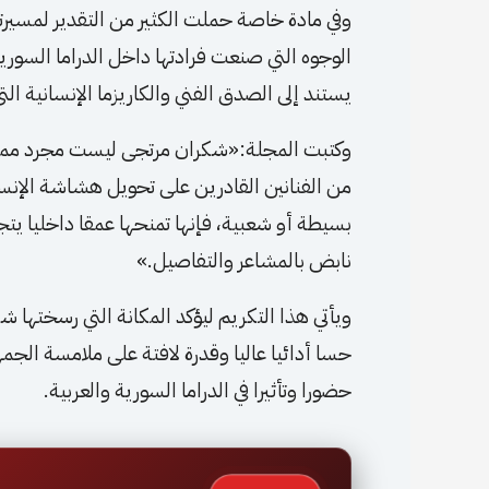
وفي مادة خاصة حملت الكثير من التقدير لمسيرت
الوجوه التي صنعت فرادتها داخل الدراما السورية
يستند إلى الصدق الفني والكاريزما الإنسانية ال
وكتبت المجلة:«شكران مرتجى ليست مجرد ممثلة ت
من الفنانين القادرين على تحويل هشاشة الإنس
بسيطة أو شعبية، فإنها تمنحها عمقا داخليا يت
نابض بالمشاعر والتفاصيل.»
ويأتي هذا التكريم ليؤكد المكانة التي رسختها شك
حسا أدائيا عاليا وقدرة لافتة على ملامسة الجم
حضورا وتأثيرا في الدراما السورية والعربية.