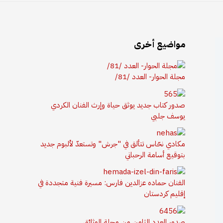
مواضيع أخرى
مجلة الحوار- العدد /81/
صدور كتاب جديد يوثق حياة وإرث الفنان الكردي
يوسف جلبي
مكادي نحّاس تتألق في "جرش" وتستعدّ لألبوم جديد
بتوقيع أسامة الرحباني
الفنان حماده عزالدين فارس: مسيرة فنية متجددة في
إقليم كردستان
صدور العدد الثامن من مجلة الوثائق