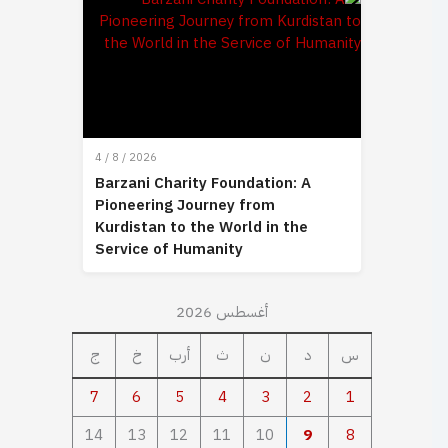
4 / 8 / 2026
Barzani Charity Foundation: A
Pioneering Journey from
Kurdistan to the World in the
Service of Humanity
أغسطس 2026
س
د
ن
ث
أرب
خ
ج
7
6
5
4
3
2
1
14
13
12
11
10
9
8