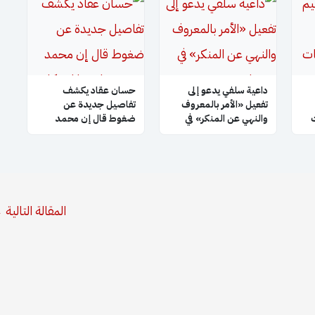
داعية سلفي يدعو إلى
حسان عقاد يكشف
تفعيل «الأمر بالمعروف
تفاصيل جديدة عن
والنهي عن المنكر» في
ضغوط قال إن محمد
سوريا
حمشو مارسها لإسكات
حملاته عن طريق ميساء
قباني
المقالة التالية
←