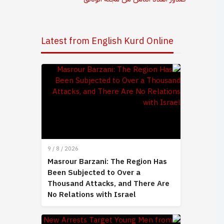
Latest from English Kurd Online
9 / 8 / 2026
Masrour Barzani: The Region Has
Been Subjected to Over a
Thousand Attacks, and There Are
No Relations with Israel