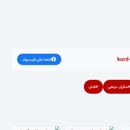
kurd
تابعنا على فيسبوك
شكران مرتجى
#فنان