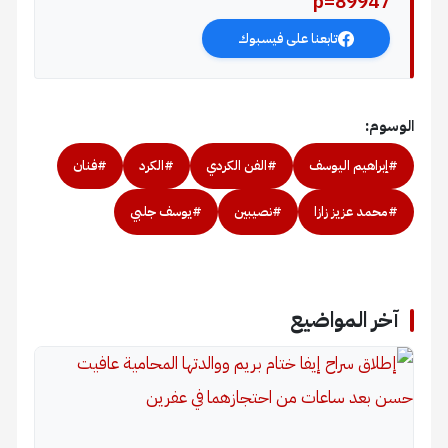
p=89947
تابعنا على فيسبوك
الوسوم:
#إبراهيم اليوسف
#الفن الكردي
#الكرد
#فنان
#محمد عزيز زازا
#نصيبين
#يوسف جلبي
آخر المواضيع