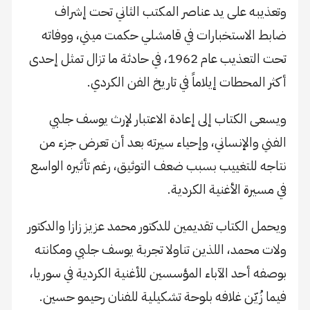
وتعذيبه على يد عناصر المكتب الثاني تحت إشراف
ضابط الاستخبارات في قامشلي حكمت ميني، ووفاته
تحت التعذيب عام 1962، في حادثة ما تزال تمثل إحدى
أكثر المحطات إيلاماً في تاريخ الفن الكردي.
ويسعى الكتاب إلى إعادة الاعتبار لإرث يوسف جلبي
الفني والإنساني، وإحياء سيرته بعد أن تعرض جزء من
نتاجه للتغييب بسبب ضعف التوثيق، رغم تأثيره الواسع
في مسيرة الأغنية الكردية.
ويحمل الكتاب تقديمين للدكتور محمد عزيز زازا والدكتور
ولات محمد، اللذين تناولا تجربة يوسف جلبي ومكانته
بوصفه أحد الآباء المؤسسين للأغنية الكردية في سوريا،
فيما زُيّن غلافه بلوحة تشكيلية للفنان رحيمو حسين.