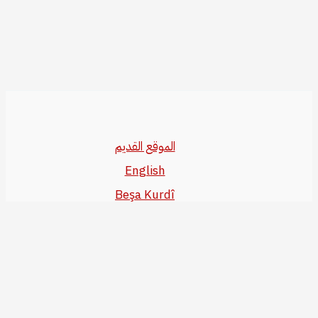
الموقع القديم
English
Beşa Kurdî
آخر المواضيع
سياسة حقوق النشر
من نحن
سياسة الخصوصية