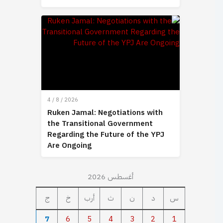
4 / 8 / 2026
Ruken Jamal: Negotiations with
the Transitional Government
Regarding the Future of the YPJ
Are Ongoing
أغسطس 2026
س
د
ن
ث
أرب
خ
ج
7
6
5
4
3
2
1