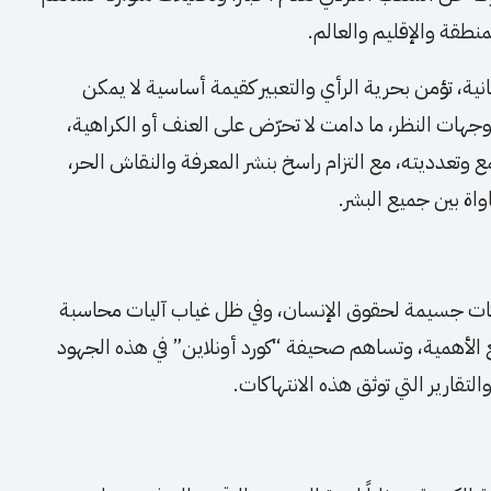
منطقة والإقليم والعالم.
انية، تؤمن بحرية الرأي والتعبير كقيمة أساسية لا يمكن
ووجهات النظر، ما دامت لا تحرّض على العنف أو الكراهية،
تعدديته، مع التزام راسخ بنشر المعرفة والنقاش الحر،
اة بين جميع البشر.
ات جسيمة لحقوق الإنسان، وفي ظل غياب آليات محاسبة
الغ الأهمية، وتساهم صحيفة “كورد أونلاين” في هذه الجهود
قارير التي توثق هذه الانتهاكات.