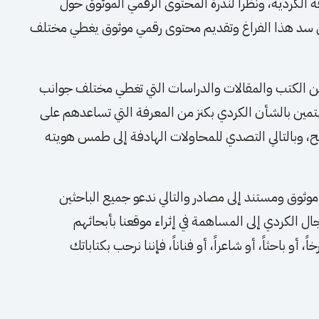
 الكردية، ونظراً لندرة المحتوى الرقمي الموثوق حول
لى سد هذا الفراغ وتقديم محتوى رقمي موثوق يغطي مختلف
ن الكتب والمقالات والدراسات التي تغطي مختلف جوانب
هتمين بالشأن الكردي بكنز من المعرفة التي تساعدهم على
وبالتالي التصدي للمحاولات الهادفة إلى طمس هويته
وق ومستند إلى مصادر والتالي ندعو جميع الباحثين
ال الكردي إلى المساهمة في إثراء موقعنا بأبحاثهم
 أو باحثاً، أو شاعراً، أو فناناً، فإننا نرحب بكتاباتك