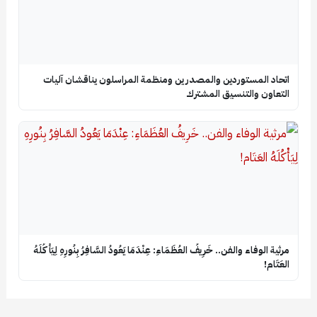
اتحاد المستوردين والمصدرين ومنظمة المراسلون يناقشان آليات
التعاون والتنسيق المشترك
​مرثية الوفاء والفن.. خَرِيفُ العُظَمَاءِ: عِنْدَمَا يَعُودُ السَّافِرُ بِنُورِهِ لِيَأْكُلَهُ
العَتَام!