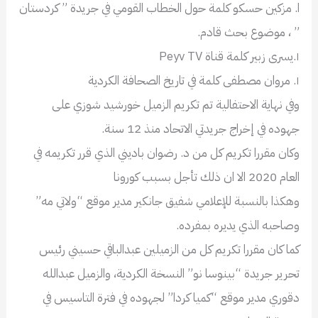
ا. مزكين حسكو كلمة حول الخطاب القومي في جريدة ” كردستان
” ، موضوع بحث قادم.
١.يسرى زبير كلمة قناة Peyv TV
١. مروان مصطفى كلمة في تاريخ الصحافة الكردية
وفي نهاية الاحتفالية تم تكريم الزميل خورشيد شوزي على
جهوده في إخراج جريدتي الاتحاد منذ 12 سنة.
وكان مقررا تكريم كل من د. رضوان باديني الذي قرر تكريمه في
العام 2020 الا ان ذلك تأجل بسبب كورونا
وهكذا بالنسبة للإعلامي شفيق جانكير مدير موقع “ولاتي مه”
وصاحبه الذي يديره بمفرده.
كما كان مقررا تكريم كل من الزميلين عبدالباقي حسيني رئيس
تحرير جريدة “بينوسا نو” النسخة الكردية، والزميل عبدالله
دقوري مدير موقع “كميا كردا” لجهوده في فترة التاسيس في