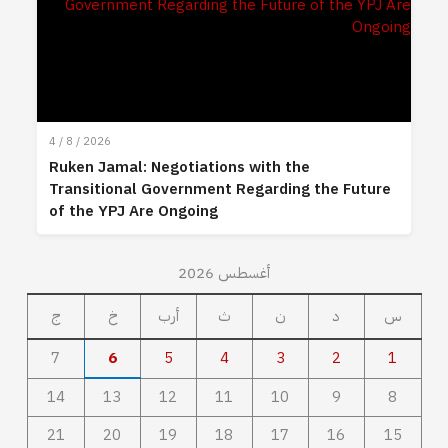
4 / 8 / 2026
Ruken Jamal: Negotiations with the
Transitional Government Regarding the Future
of the YPJ Are Ongoing
أغسطس 2026
س
د
ن
ث
أرب
خ
ج
7
6
5
4
3
2
1
14
13
12
11
10
9
8
21
20
19
18
17
16
15