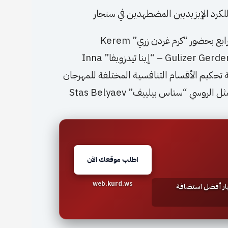
لكرد الإيزيديين المضطهدين في سنجار
أقيم حفل افتتاح مهرجان “موسكو” السينمائي الكردي الرابع بحضور “كرم غردن زري” Kerem
Gerdenzeri رئيس المهرجان، “غوليزر غردن زري” Gulizer Gerdenzeri – “إينا تيدزويفا” Inna
 لجنة تحكيم الأقسام التنافسية المختلفة للمهرجان
وسي “ستاس بيلييف” Stas Belyaev
اطلب موقعك الآن
web.kurd.ws
تيار أفضل استضافة