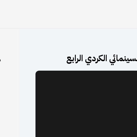
نمائي الكردي الرابع
م