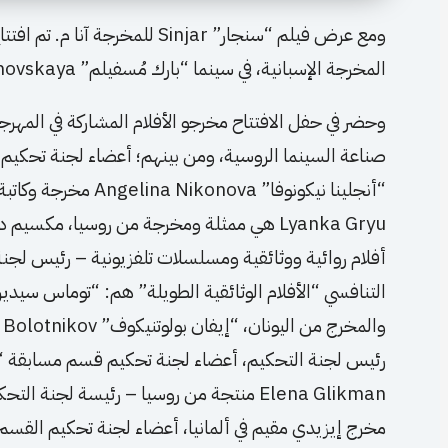
المخرجة الإسبانية، في سينما “بارك مُسفيلم” Mosfilmovskaya في موسكو بروسيا.
وحضر في حفل الافتتاح مخرجو الأفلام المشاركة في المهرج
صناعة السينما الروسية، ومن بينهم؛ أعضاء لجنة تحكيم ا
“أنجلينا نيكونوفا” ova
أفلام روائية ووثائقية ومسلسلات تلفزيونية – رئيس لجن
رئيس لجنة التحكيم، أعضاء لجنة تحكيم قسم مسابقة “الأ
مخرج إيزيدي مقيم في ألمانيا، أعضاء لجنة تحكيم القسم ا