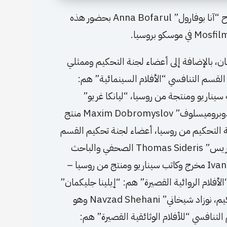
ومع عرض فيلم “سنجار” Sinjar للمخرجة آنا م. تم افتتاح “آنا بوفارول” Anna Bofarul بحضور هذه
ان، بالإضافة إلى أعضاء لجنة التحكيم وممثلي
لقسم التنافسي “الأفلام السينمائية” هم:
Angelina Nikon مخرجة وكاتبة سيناريو ومنتجة من روسيا، “ليانكا غريو”
Lyanka Gryu هي ممثلة ومخرجة من روسيا، مكسيم دوبروميسلوف” Maxim Dobromyslov منتج
ة التحكيم من روسيا، أعضاء لجنة تحكيم القسم
التنافسي “الأفلام الوثائقية الطويلة” هم: “توماس سيديريس” Thomas Sideris الصحفي والباحث
والمخرج من اليونان، “إيفان بولوتنيكوف” Ivan Bolotnikov مخرج وكاتب سيناريو ومنتج من روسيا –
فلام الروائية القصيرة” هم: “إيلينا جليكمان”
Elena Glikman منتجة من روسيا – رئيسة لجنة التحكيم، نوزاد شيخاني” Navzad Shehani وهو
لتنافسي “للأفلام الوثائقية القصيرة” هم: