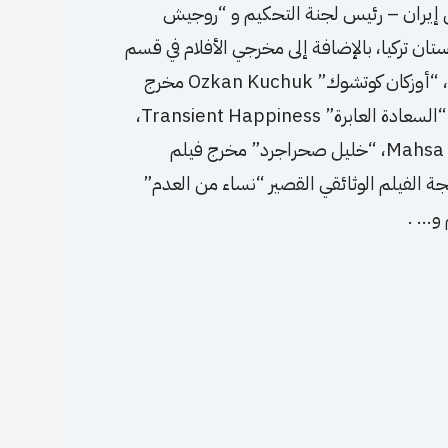
Loghman Sok وهو محرر من إيران – رئيس لجنة التحكيم و “روجيش
كاتبة من كردستان تركيا، بالإضافة إلى مخرجي الأفلام في قسم
المسابقة؛ “مهدي أميد” مخرج فيلم “الحصان” Horse، “أوزكان كوتشوك” Ozkan Kuchuk مخرج
فيلم “يوم جيد” Good Day، “سينا محمد” مخرج فيلم “السعادة العابرة” Transient Happiness،
“مهران شيري” مخرج فيلم “مهسا ضحكت” Mahsa Laughed، “خليل صحراجرد” مخرج فيلم
The ، “نوجين عزيز” منتجة الفيلم الوثائقي القصير “نساء من العدم”