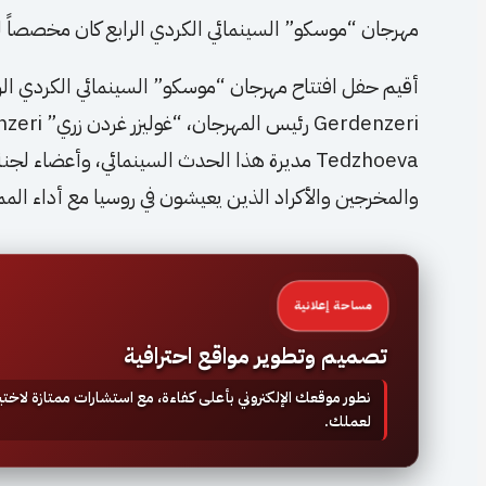
مهرجان “موسكو” السينمائي الكردي الرابع كان مخصصاً ل
Tedzhoeva مديرة هذا الحدث السينمائي، وأعضاء
والمخرجين والأكراد الذين يعيشون في روسيا مع أداء الممثل الر
مساحة إعلانية
تصميم وتطوير مواقع احترافية
نطور موقعك الإلكتروني بأعلى كفاءة، مع استشارات ممتازة لاخ
لعملك.