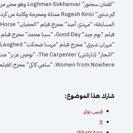
“لقمان سخنور” hanvar
كيريتشي” Rugesh Kirici ممثلة ومخرجة و
“النجار” (دارتاش) Carpenter
Women from Nowhere، “سامي كاكي” مخرج الفيلم و… .
شارك هذا الموضوع:
فيس بوك
X
WhatsApp