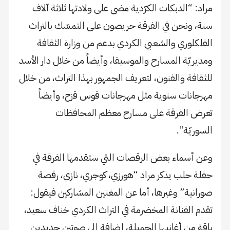
مراد: “الدبكات الكرّدية مضى على ولادتها ثلاثة آلاف
سنة، ونحن في الفرقة حريصون على التمسّك بالتراث
الفلكلوري والشعبي الكردي بدعم من وزارة الثقافة
ومديريّة المسارح والموسيقا، وأيضاً من خلال دار الأسد
للثقافة والفنون، لتعريف الجمهور بهذا التراث، من خلال
مهرجانات سنوية مثل مهرجانات قوس قزح، وأيضاً
تعرض الفرقة على مسارح معظم المحافظات
السوريّة”.
وعن أسماء بعض الرقصات التي ستقدمها الفرقة في
حفلة حلب يذكر مراد “هورزي، كوجري، نازي، رقصة
صورانية” وغيرها، أما عن المغنين المشاركين فيقول:
تقدم الفنانة المخضرمة في التراث الكردي خناف سعيد،
باقة من أغانيها الجميلة، إضافة إلى صوتين جديدين