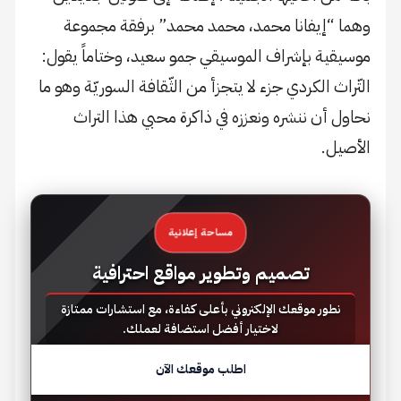
وهما “إيفانا محمد، محمد محمد” برفقة مجموعة
موسيقية بإشراف الموسيقي جمو سعيد، وختاماً يقول:
التّراث الكردي جزء لا يتجزأ من الثّقافة السوريّة وهو ما
نحاول أن ننشره ونعززه في ذاكرة محبي هذا التراث
الأصيل.
مساحة إعلانية
تصميم وتطوير مواقع احترافية
نطور موقعك الإلكتروني بأعلى كفاءة، مع استشارات ممتازة
لاختيار أفضل استضافة لعملك.
اطلب موقعك الآن