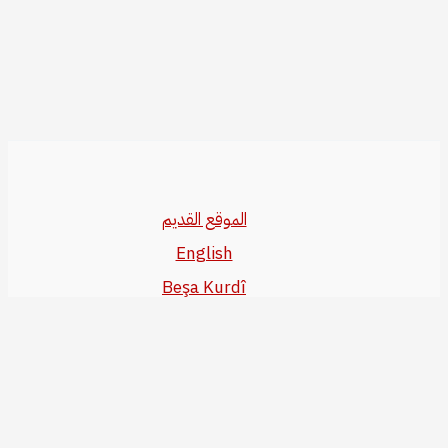
الموقع القديم
English
Beşa Kurdî
آخر المواضيع
سياسة حقوق النشر
من نحن
سياسة الخصوصية