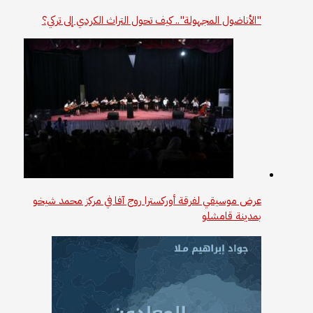
"الأناضول المجهولة".. كيف تحول التراث الكردي إلى تركي؟
عرض موسيقي لفرقة أوركسترا روج آفا في مركز محمد شيخو
بمدينة قامشلو