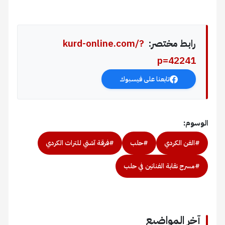
رابط مختصر:
kurd-online.com/?
p=42241
تابعنا على فيسبوك
الوسوم:
#الفن الكردي
#حلب
#فرقة آشتي للتراث الكردي
#مسرح نقابة الفنانين في حلب
آخر المواضيع