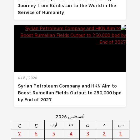
Journey from Kurdistan to the World in the
Service of Humanity
4 / 8 / 2026
Syrian Petroleum Company and HKN Aim to
Boost Rumeilan Fields Output to 250,000 bpd
by End of 2027
أغسطس 2026
س
د
ن
ث
أرب
خ
ج
7
6
5
4
3
2
1