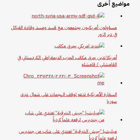
مواضيع أخرى
مسؤولون أمريكيون يجتمعون مع قسد ومسد وقادة القبائل
في دير الزور
أمريكا تدين حرق مكاتب الحزب الديمقراطي الكردستاني في
القامشلي / قامشلو
السفارة الأمريكية تدعو لوقف الهجمات على شمال شرق
سوريا
ميليشيا “جيش الشرقية” تعتدي على شاب من جنديرس
لرفعه علماً كردياً