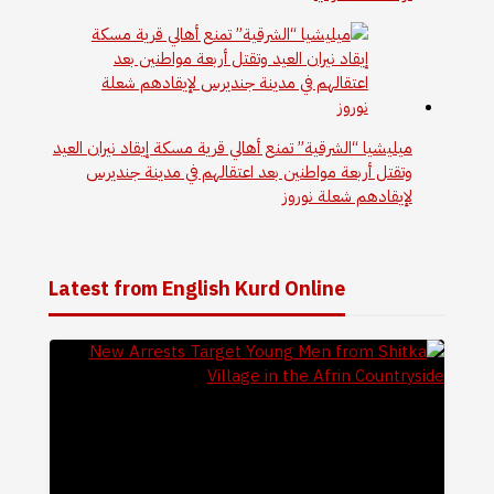
ميليشيا “الشرقية” تمنع أهالي قرية مسكة إيقاد نيران العيد
وتقتل أربعة مواطنين بعد اعتقالهم في مدينة جنديرس
لإيقادهم شعلة نوروز
Latest from English Kurd Online