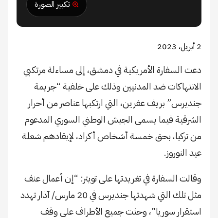
تكبير الصورة
2 أبريل، 2023
دعت السفارة الأمريكية في دمشق، إلى مساءلة مرتكبي
الانتهاكات ضد المدنيين وذلك على خلفية “جريمة
جنديرس” بريف عفرين، التي ارتكبها عناصر من أحرار
الشرقية فيما يسمى الجيش الوطني السوري المدعوم
من تركيا، بحق خمسة أشخاص أكراد، لإيقادهم شعلة
عيد النوروز.
وقالت السفارة في تغريدتها على تويتر: “إن أعمال عنف
مثل تلك التي شهدتها جنديرس في 20 مارس/ آذار تهدد
استقرار سوريا”، وحثت جميع الأطراف على وقف