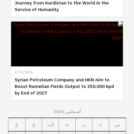
Journey from Kurdistan to the World in the
Service of Humanity
4 / 8 / 2026
Syrian Petroleum Company and HKN Aim to
Boost Rumeilan Fields Output to 250,000 bpd
by End of 2027
أغسطس 2026
س
د
ن
ث
أرب
خ
ج