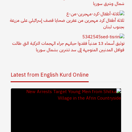
شمال وشرق سوريا
ثلاثة أطفال كرد مهجرين من عفرين ضحايا قصف إسرائيلي على مزرعة
بجنوب لبنان
توثيق أسماء 13 مدنياً فقدوا حياتهم جراء الهجمات التركية التي طالت
قوافل المدنيين المتوجهة إلى سد تشرين بشمال سوريا
Latest from English Kurd Online