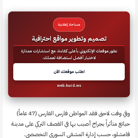
مساحة إعلانية
تصميم وتطوير مواقع احترافية
نطور موقعك الإلكتروني بأعلى كفاءة، مع استشارات ممتازة
لاختيار أفضل استضافة لعملك.
اطلب موقعك الآن
web.kurd.ws
وفي وقت لاحق فقد المواطن فارس الفارس (47 عاماً)
حياتع متأثراً بجراح أصيب بها في القصف التركي على مدينة
قامشلو، حسب إدارة المشفى السوري التخصصي.