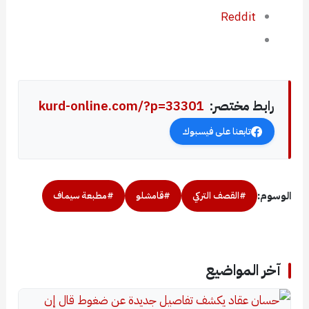
Reddit
رابط مختصر:
kurd-online.com/?p=33301
تابعنا على فيسبوك
الوسوم:
#القصف التركي
#قامشلو
#مطبعة سيماف
آخر المواضيع