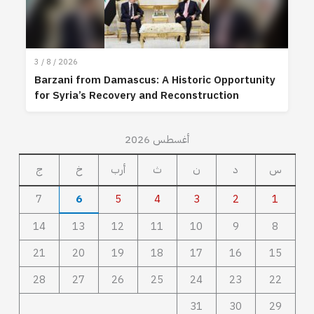
3 / 8 / 2026
Barzani from Damascus: A Historic Opportunity
for Syria’s Recovery and Reconstruction
أغسطس 2026
س
د
ن
ث
أرب
خ
ج
7
6
5
4
3
2
1
14
13
12
11
10
9
8
21
20
19
18
17
16
15
28
27
26
25
24
23
22
31
30
29