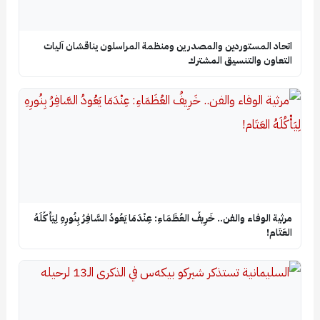
اتحاد المستوردين والمصدرين ومنظمة المراسلون يناقشان آليات
التعاون والتنسيق المشترك
​مرثية الوفاء والفن.. خَرِيفُ العُظَمَاءِ: عِنْدَمَا يَعُودُ السَّافِرُ بِنُورِهِ لِيَأْكُلَهُ
العَتَام!