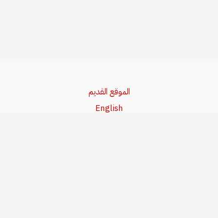
الموقع القديم
English
Beşa Kurdî
آخر المواضيع
سياسة حقوق النشر
من نحن
سياسة الخصوصية
للاتصال بنا