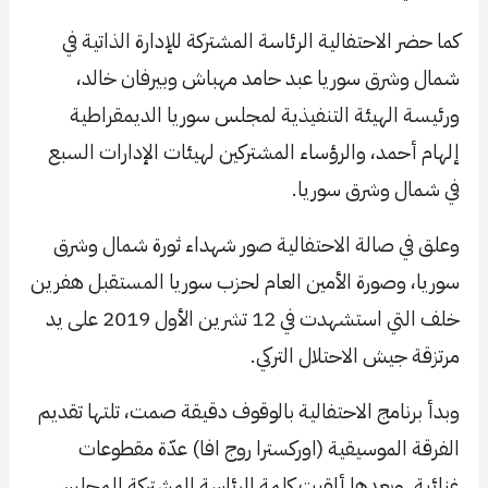
كما حضر الاحتفالية الرئاسة المشتركة للإدارة الذاتية في
شمال وشرق سوريا عبد حامد مهباش وبيرفان خالد،
ورئيسة الهيئة التنفيذية لمجلس سوريا الديمقراطية
إلهام أحمد، والرؤساء المشتركين لهيئات الإدارات السبع
في شمال وشرق سوريا.
وعلق في صالة الاحتفالية صور شهداء ثورة شمال وشرق
سوريا، وصورة الأمين العام لحزب سوريا المستقبل هفرين
خلف التي استشهدت في 12 تشرين الأول 2019 على يد
مرتزقة جيش الاحتلال التركي.
وبدأ برنامج الاحتفالية بالوقوف دقيقة صمت، تلتها تقديم
الفرقة الموسيقية (اوركسترا روج افا) عدّة مقطوعات
غنائية. وبعدها ألقيت كلمة الرئاسة المشتركة للمجلس