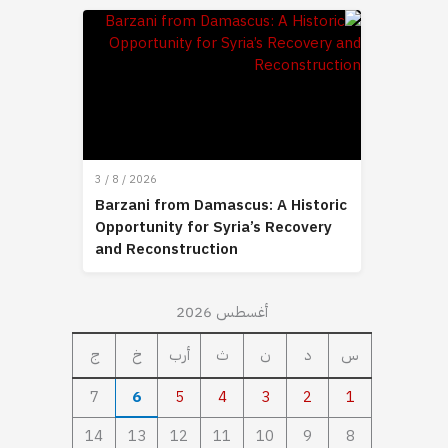
3 / 8 / 2026
Barzani from Damascus: A Historic
Opportunity for Syria’s Recovery
and Reconstruction
أغسطس 2026
س
د
ن
ث
أرب
خ
ج
7
6
5
4
3
2
1
14
13
12
11
10
9
8