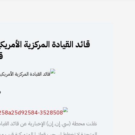
قائد القيادة المركزية الأمري
ق
29 
نقلت محطة (سي.إن.إن) الإخبارية عن قائد القيادة 
المتحدة لا تخطط لسحب قواتها المتمركزة قرب مدي