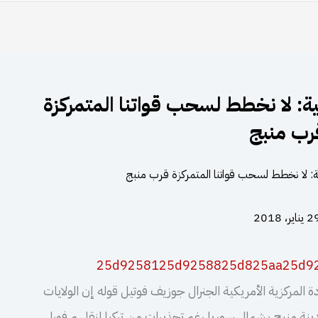
كية: لا نخطط لسحب قواتنا المتمركزة
رب منبج
يناير، 2018
المركزية الأمريكية الجنرال جوزيف فوتيل قوله إن الولايات
نة منبج بشمال سوريا رغم تحذيرات من تركيا لنقلهم فورا.