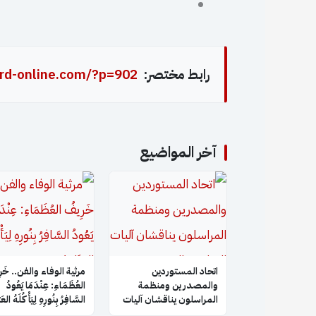
رابط مختصر:
rd-online.com/?p=902
آخر المواضيع
اتحاد المستوردين
​مرثية الوفاء والفن.. خَر
والمصدرين ومنظمة
العُظَمَاءِ: عِنْدَمَا يَعُودُ
المراسلون يناقشان آليات
السَّافِرُ بِنُورِهِ لِيَأْكُلَهُ الع
التعاون والتنسيق