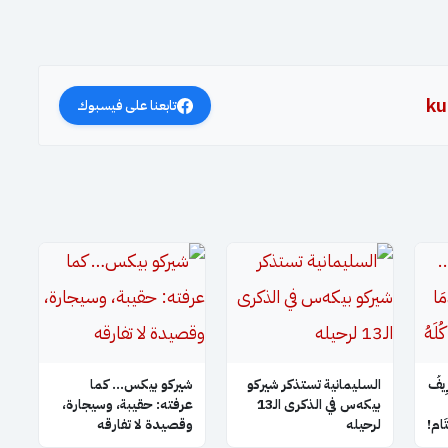
ku
تابعنا على فيسبوك
ِيفُ
السليمانية تستذكر شيركو
شيركو بيكس… كما
بيكه‌س في الذكرى الـ13
عرفته: حقيبة، وسيجارة،
َتَام!
لرحيله
وقصيدة لا تفارقه