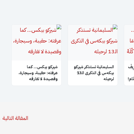
ِيفُ
السليمانية تستذكر شيركو
شيركو بيكس… كما
بيكه‌س في الذكرى الـ13
عرفته: حقيبة، وسيجارة،
َتَام!
لرحيله
وقصيدة لا تفارقه
المقالة التالية
←