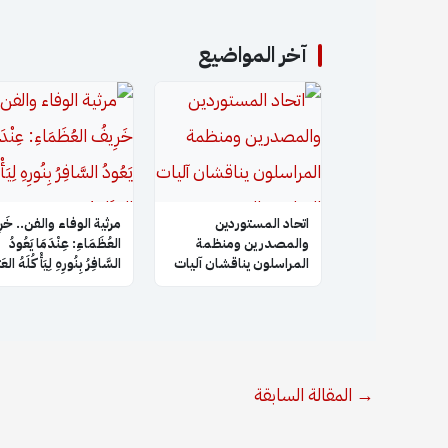
آخر المواضيع
اتحاد المستوردين
​مرثية الوفاء والفن.. خَر
والمصدرين ومنظمة
العُظَمَاءِ: عِنْدَمَا يَعُودُ
المراسلون يناقشان آليات
السَّافِرُ بِنُورِهِ لِيَأْكُلَهُ الع
التعاون والتنسيق
المشترك
→
المقالة السابقة