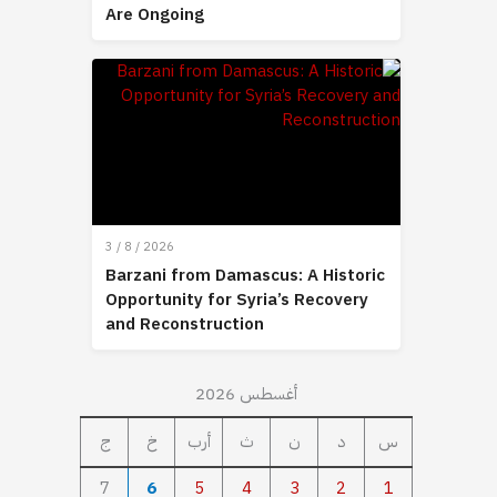
Are Ongoing
3 / 8 / 2026
Barzani from Damascus: A Historic
Opportunity for Syria’s Recovery
and Reconstruction
أغسطس 2026
س
د
ن
ث
أرب
خ
ج
7
6
5
4
3
2
1