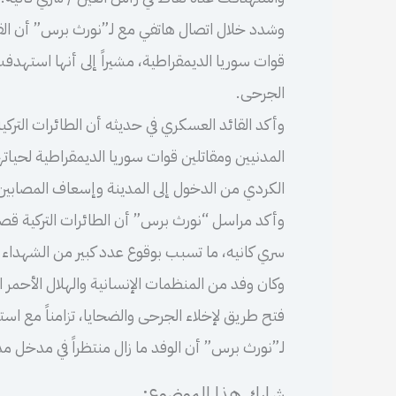
وشدد خلال اتصال هاتفي مع لـ”نورث برس” أن القو
قوات سوريا الديمقراطية، مشيراً إلى أنها استهدف
الجرحى.
وأكد القائد العسكري في حديثه أن الطائرات التر
المدنيين ومقاتلين قوات سوريا الديمقراطية لحياتهم
الكردي من الدخول إلى المدينة وإسعاف المصابين
وأكد مراسل “نورث برس” أن الطائرات التركية قصفت
سري كانيه، ما تسبب بوقوع عدد كبير من الشهداء 
وكان وفد من المنظمات الإنسانية والهلال الأحمر 
فتح طريق لإخلاء الجرحى والضحايا، تزامناً مع استم
لـ”نورث برس” أن الوفد ما زال منتظراً في مدخل م
شارك هذا الموضوع: