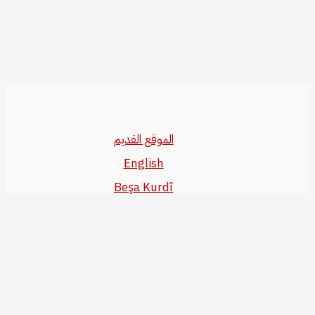
الموقع القديم
English
Beşa Kurdî
آخر المواضيع
سياسة حقوق النشر
من نحن
سياسة الخصوصية