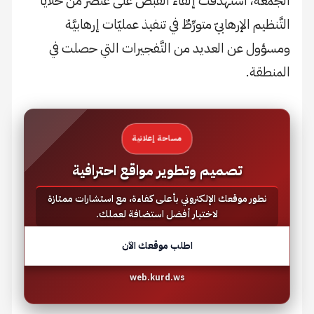
الجمعة، استهدفت إلقاء القبض على عنصر من خلايا
التَّنظيم الإرهابيّ متورِّطٌ في تنفيذ عمليّات إرهابيَّة
ومسؤول عن العديد من التَّفجيرات التي حصلت في
المنطقة.
مساحة إعلانية
تصميم وتطوير مواقع احترافية
نطور موقعك الإلكتروني بأعلى كفاءة، مع استشارات ممتازة
لاختيار أفضل استضافة لعملك.
اطلب موقعك الآن
web.kurd.ws