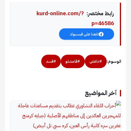
رابط مختصر:
kurd-online.com/?
p=46586
تابعنا على فيسبوك
الوسوم:
#داعش
#قامشلو
#قسد
آخر المواضيع