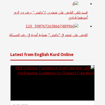
قسد تلقي القبض على عنصرين لـ”داعش” بريف دير الزور
أحدهما قيادي
القبض على عنصر في "داعش" بعملية أمنية في ريف الحسكة
Latest from English Kurd Online