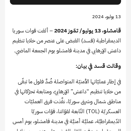
13 يوليو، 2024
قامشلو، 13 يوليو/ تمّوز 2024
– ألقت قوات سوريا
الديمقراطية (قسد) القبض على عنصر من خلايا تنظيم
داعش الإرهابي في مدينة قامشلو يوم الجمعة الماضي.
وقالت قسد في بيان:
في إطار عمليّاتها الأمنيّة المتواصلة ضُدَّ فلول ما تبقّى
من خلايا تنظيم “داعش” الإرهابيّ، ومتابعة تحرّكاتها في
مناطق شمال وشرق سوريّا، نفَّذت فرق العمليّات
العسكريّة (TOL) التّابعة لقوّاتنا، قوّات سوريّا
الدّيمقراطيَّة، عمليَّة أمنيَّة في مدينة قامشلو، يوم أمس