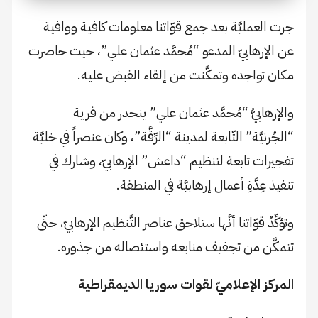
جرت العمليَّة بعد جمع قوّاتنا معلومات كافية ووافية
عن الإرهابيّ المدعو “مُحمَّد عثمان علي”، حيث حاصرت
مكان تواجده وتمكَّنت من إلقاء القبض عليه.
والإرهابيُّ “مُحمَّد عثمان علي” ينحدر من قرية
“الجُرنيَّة” التّابعة لمدينة “الرِّقَّة”، وكان عنصراً في خليَّة
تفجيرات تابعة لتنظيم “داعش” الإرهابيّ، وشارك في
تنفيذ عِدَّةِ أعمال إرهابيَّة في المنطقة.
وتؤكِّدُ قوّاتنا أنَّها ستلاحق عناصر التَّنظيم الإرهابيّ، حتّى
تتمكَّن من تجفيف منابعه واستئصاله من جذوره.
المركز الإعلاميّ لقوات سوريا الديمقراطية