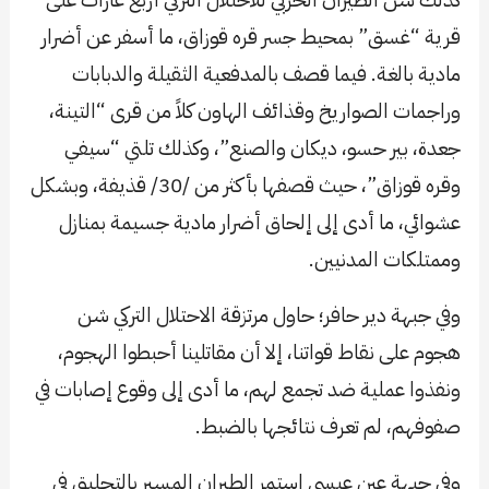
قرية “غسق” بمحيط جسر قره قوزاق، ما أسفر عن أضرار
مادية بالغة. فيما قصف بالمدفعية الثقيلة والدبابات
وراجمات الصواريخ وقذائف الهاون كلاً من قرى “التينة،
جعدة، بير حسو، ديكان والصنع”، وكذلك تلتي “سيفي
وقره قوزاق”، حيث قصفها بأكثر من /30/ قذيفة، وبشكل
عشوائي، ما أدى إلى إلحاق أضرار مادية جسيمة بمنازل
وممتلكات المدنيين.
وفي جبهة دير حافر؛ حاول مرتزقة الاحتلال التركي شن
هجوم على نقاط قواتنا، إلا أن مقاتلينا أحبطوا الهجوم،
ونفذوا عملية ضد تجمع لهم، ما أدى إلى وقوع إصابات في
صفوفهم، لم تعرف نتائجها بالضبط.
وفي جبهة عين عيسى استمر الطيران المسير بالتحليق في