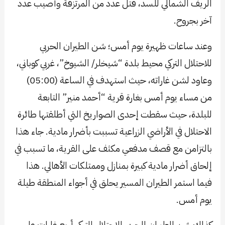
الريف الشمالي للسد، قُتل عدد من المرتزقة وأُصيب عدد
آخر بجروح.
وعند ساعات ظهيرة يوم أمس؛ شن الطيران الحربي
للاحتلال التركي محيط بلدة “شيخلر/ الشيوخ”، غربي كوباني،
وعاود لشن غاراته، حيث استهدف في الساعة (05:00)
من مساء يوم أمس بغارة قرية “أحمد منير” التابعة
للبلدة، حيث سقطت إحدى الصواريخ التي أطلقتها طائرة
الاحتلال في الأراضي الزراعية تسببت بأضرار مادية. جاء هذا
بالتزامن مع قصف مدفعي مكثف على القرية، ما تسبب في
إلحاق أضرار مادية كبيرة بمنازل وممتلكات الأهالي. هذا
فيما استمر الطيران المسير يحلق في أجواء المنطقة طيلة
يوم أمس.
كذلك شن الطيران الحربي للاحتلال التركي أربع غارات على