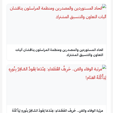
اتحاد المستوردين والمصدرين ومنظمة المراسلون يناقشان آليات
التعاون والتنسيق المشترك
​مرثية الوفاء والفن.. خَرِيفُ العُظَمَاءِ: عِنْدَمَا يَعُودُ السَّافِرُ بِنُورِهِ لِيَأْكُلَهُ