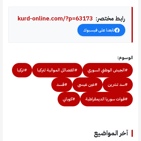
رابط مختصر:
kurd-online.com/?p=63173
تابعنا على فيسبوك
الوسوم:
#الجيش الوطني السوري
#الفصائل الموالية لتركيا
#تركيا
#سد تشرين
#عين عيسى
#قسد
#قوات سوريا الديمقراطية
#كوباني
آخر المواضيع