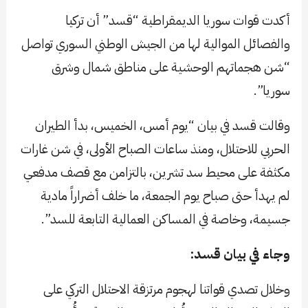
أكدت قوات سوريا الديمقراطية “قسد” أن تركيا
والفصائل الموالية لها من الجيش الوطني السوري تواصل
“شن هجماتهم الوحشية على مناطق شمال وشرق
سوريا”.
وقالت قسد في بيان “يوم أمس، الخميس، بدأ الطيران
الحربي للاحتلال، ومنذ ساعات الصباح الأولى، في شن غارات
مكثفة على محيط سد تشرين، بالتزامن مع قصف مدفعي
لم يهدأ حتى صباح يوم الجمعة، ما خلف أضراراً مادية
جسيمة، وخاصة في المساكن العمالية التابعة للسد”.
وجاء في بيان قسد:
وخلال تصدي قواتنا لهجوم مرتزقة الاحتلال التركي على