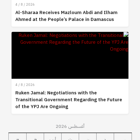
4 / 8 / 2026
Al-Sharaa Receives Mazloum Abdi and Ilham
Ahmed at the People’s Palace in Damascus
4 / 8 / 2026
Ruken Jamal: Negotiations with the
Transitional Government Regarding the Future
of the YPJ Are Ongoing
أغسطس 2026
س
د
ن
ث
أرب
خ
ج