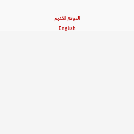
الموقع القديم
English
Beşa Kurdî
آخر المواضيع
سياسة حقوق النشر
من نحن
سياسة الخصوصية
للاتصال بنا
editor@kurdonline.info