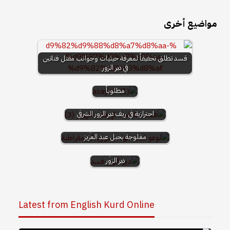
مواضيع أخرى
قوات الآسايش
تنفذ حملات
قسد تطلق تحقيقاً لمعرفة حيثيات وجوانب مقتل فتاتين
أمنية واسعة في
في دير الزور
الرقة ودير الزور
وتوقف 61
مطلوباً
قسد: قواتنا نفذت إجراءات أمنية
احترازية في ريف دير الزور الشرقي
قوات سوريا
الديمقراطية تطلق
"قسد" تعلن فتح تحقيق في حادثة
عملية "تعزيز
مغلوجة بجبل عبد العزيز
الأمن" ضد
"داعش" في ريف
دير الزور
Latest from English Kurd Online