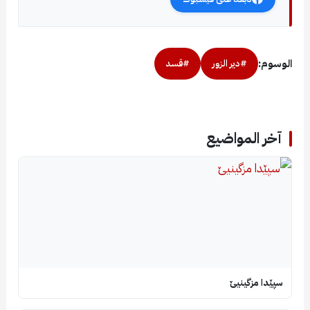
الوسوم:
#دير الزور
#قسد
آخر المواضيع
سپێدا مزگینیێ