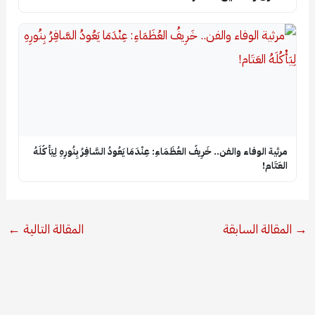
​مرثية الوفاء والفن.. خَرِيفُ العُظَمَاءِ: عِنْدَمَا يَعُودُ السَّافِرُ بِنُورِهِ لِيَأْكُلَهُ
العَتَام!
→
المقالة السابقة
المقالة التالية
←