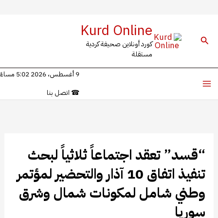
خطي
Kurd Online
لى
البحث
كورد أونلاين صحيفة كردية
لمحتوى
مستقلة
9 أغسطس، 2026 5:02 مساءً
☎
اتصل بنا
“قسد” تعقد اجتماعاً ثلاثياً لبحث
تنفيذ اتفاق 10 آذار والتحضير لمؤتمر
وطني شامل لمكونات شمال وشرق
سوريا