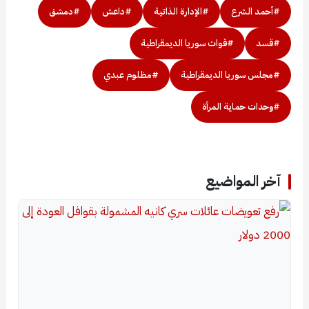
#أحمد الشرع
#الإدارة الذاتية
#داعش
#دمشق
#قسد
#قوات سوريا الديمقراطية
#مجلس سوريا الديمقراطية
#مظلوم عبدي
#وحدات حماية المرأة
آخر المواضيع