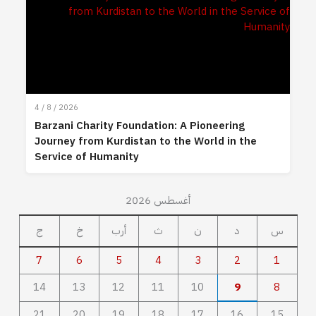
4 / 8 / 2026
Barzani Charity Foundation: A Pioneering
Journey from Kurdistan to the World in the
Service of Humanity
أغسطس 2026
س
د
ن
ث
أرب
خ
ج
7
6
5
4
3
2
1
14
13
12
11
10
9
8
21
20
19
18
17
16
15