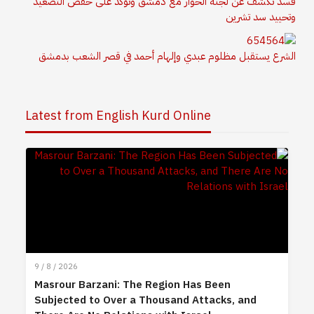
قسد تكشف عن لجنة الحوار مع دمشق وتؤكد على خفض التصعيد
وتحييد سد تشرين
الشرع يستقبل مظلوم عبدي وإلهام أحمد في قصر الشعب بدمشق
Latest from English Kurd Online
9 / 8 / 2026
Masrour Barzani: The Region Has Been
Subjected to Over a Thousand Attacks, and