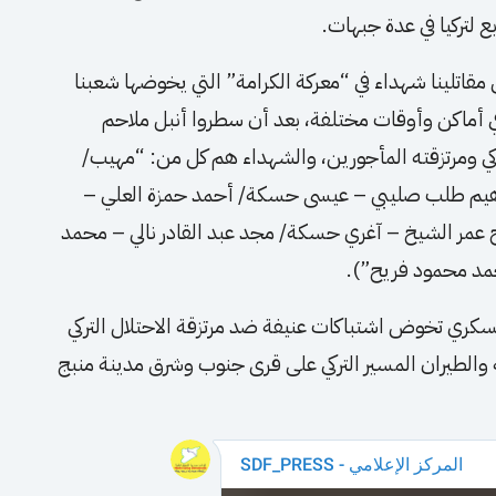
 لتركيا في عدة جبهات.
ن مقاتلينا شهداء في “معركة الكرامة” التي يخوضها شعبنا
في أماكن وأوقات مختلفة، بعد أن سطروا أنبل ملاحم
ركي ومرتزقته المأجورين، والشهداء هم كل من: “مهيب/
اهيم طلب صليبي – عيسى حسكة/ أحمد حمزة العلي –
ح عمر الشيخ – آغري حسكة/ مجد عبد القادر نالي – محمد
مد محمود فريح”).
سكري تخوض اشتباكات عنيفة ضد مرتزقة الاحتلال التركي
ة والطيران المسير التركي على قرى جنوب وشرق مدينة منبج