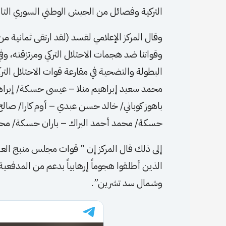
التركية وفصائل من الجيش الوطني السوري التابع
وقال المركز الإعلامي لقسد (لقد ارتقى ثمانية م
وقواتنا ضد هجمات الاحتلال التركي ومرتزقته، و
البطولة والتضحية في مقارعة قوات الاحتلال الت
محمد سعيد إبراهيم منلا – عيسى حسكة/ إبر
باهوز كوباني/ خالد حسن عبدي – أوم كارا/ صال
حسكة/ محمد أحمد البراك – باران حسكة/ مح
إلى ذلك قال المركز إن ” قوات مجلس منبج الع
الذين أطلقوا هجوماً إرهابياً بدعم من المدفعي
وشمال سد تشرين”.