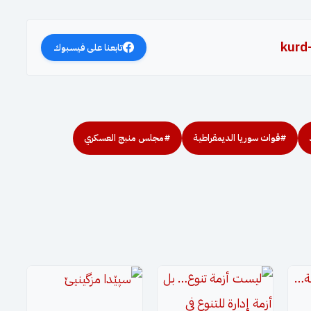
kurd
تابعنا على فيسبوك
#قوات سوريا الديمقراطية
#مجلس منبج العسكري