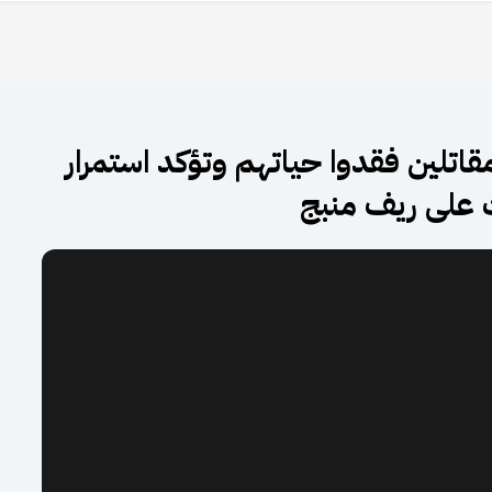
لين فقدوا حياتهم وتؤكد استمرار
 على ريف منبج