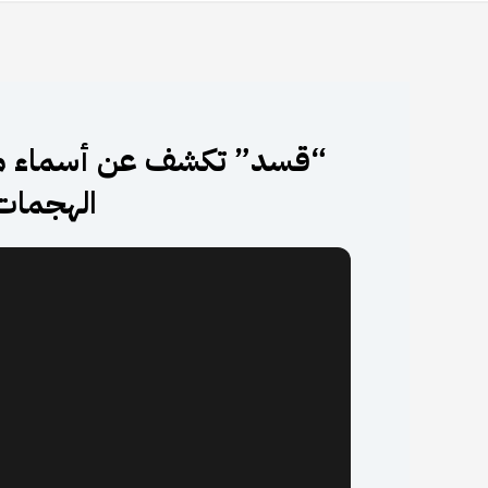
“قسد” تكشف عن أسماء مقات
الهجمات