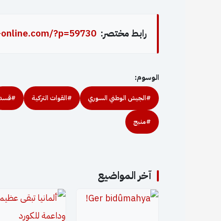
رابط مختصر:
-online.com/?p=59730
الوسوم:
#الجيش الوطني السوري
#القوات التركية
#قسد
#منبج
آخر المواضيع