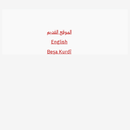
الموقع القديم
English
Beşa Kurdî
آخر المواضيع
سياسة حقوق النشر
من نحن
سياسة الخصوصية
للاتصال بنا
editor@kurdonline.info