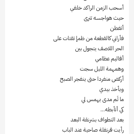
أسحب الزمن الراكد خلفي
حيث هواجسه تترى
أتفطن
فأراني كالقطعة من ظمإ تقتات على
الحر اللاصف يتجول بين
أقاليم عظامي
وهمهمة الليل سجت
أركض منفردا حتى ينفجر الصبح
ويأخذ بيدي
ما ثَم مدى يهمس لي
كي أتأبطه…
بعد التطواف بشرنقة البعد
رأيت قرنفلة صاحية عند الباب