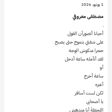
1 يونيو، 2026
مصطفى معروفي
ـ
أحيانا أتصورأن القول
على شفتي يتموج حتى يصبح
حجرا منكوش الوجه
لقد أتأمله ساعة أدخل
أو
ساعة أخرج
أعبره
لكن لست أسافر
يا أصحابي
اللحظةَ أنا مندهش