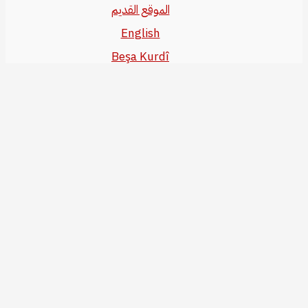
الموقع القديم
English
Beşa Kurdî
آخر المواضيع
سياسة حقوق النشر
من نحن
سياسة الخصوصية
للاتصال بنا
editor@kurdonline.info