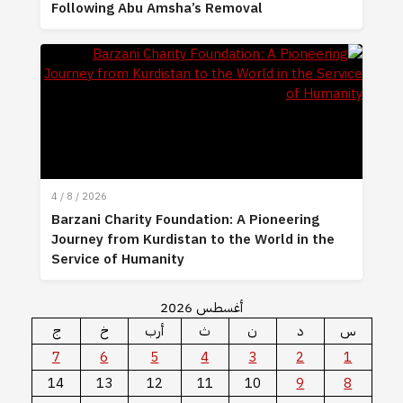
Following Abu Amsha’s Removal
4 / 8 / 2026
Barzani Charity Foundation: A Pioneering
Journey from Kurdistan to the World in the
Service of Humanity
أغسطس 2026
س
د
ن
ث
أرب
خ
ج
7
6
5
4
3
2
1
14
13
12
11
10
9
8