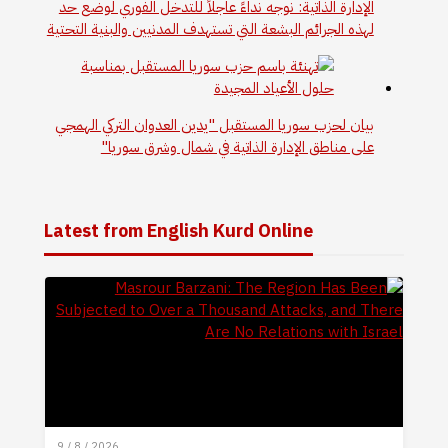
الإدارة الذاتية: نوجه نداءً عاجلاً للتدخل الفوري لوضع حد
لهذه الجرائم البشعة التي تستهدف المدنيين والبنية التحتية
بيان لحزب سوريا المستقبل "يدين العدوان التركي الهمجي
على مناطق الإدارة الذاتية في شمال وشرق سوريا"
Latest from English Kurd Online
9 / 8 / 2026