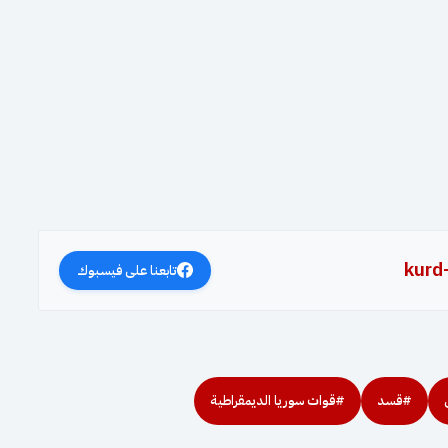
kurd
تابعنا على فيسبوك
#قسد
#قوات سوريا الديمقراطية