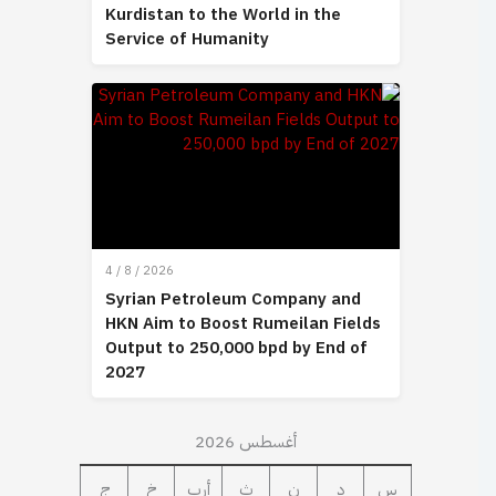
Kurdistan to the World in the
Service of Humanity
4 / 8 / 2026
Syrian Petroleum Company and
HKN Aim to Boost Rumeilan Fields
Output to 250,000 bpd by End of
2027
أغسطس 2026
س
د
ن
ث
أرب
خ
ج