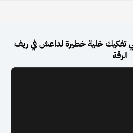
لي تفكيك خلية خطيرة لداعش في ريف
الرقة