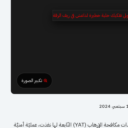
تكبير الصورة
 2024
قالت قوات سوريا الديمقراطية “قسد” إن وحدات مكافحة الإرهاب (YAT) التّابعة لها نفذت، عمليّة أمنيَّة