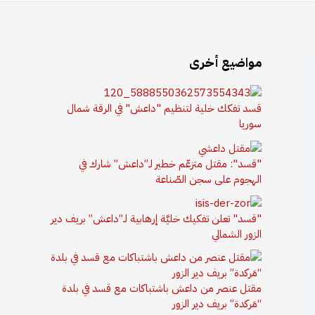
مواضيع أخرى
قسد تفكك خلية لتنظيم "داعش" في الرقة شمال
سوريا
"قسد": مقتل متزعّم خطير لـ”داعش” شارك في
الهجوم على سجن الصّناعة
"قسد" تعلن تفكيك خليَّة إرهابية لـ”داعش” بريف دير
الزور الشمالي
مقتل عنصر من داعش باشتباكات مع قسد في بلدة
“مَركدة” بريف دير الزور