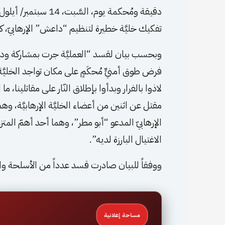
دقيقة ومُحكمة يوم، ال
تفكيك خليَّة خطيرة لتنظيم “داعش” الإرهابيّ، كانت
وبحسب بيان لقسد “العمليَّة جرت بمشاركة ودعم م
فرض طوق أمنيٍّ مُحكَمٍ على مكان تواجد الخليَّة ال
لاذوا بالفرار وبدأوا بإطلاق النّار على مقاتلينا،
مقتل عن اثنين من أعضاء الخليَّة الإرهابيَّة، وهم
الإرهابيّ المدعو “أبو مطر”، وهما أحد أهمّ الم
الاغتيال البارزة لديه”.
ووفقاً للبيان صادرت قسد عدداً من الأسلحة والمع
مساحة إعلانية