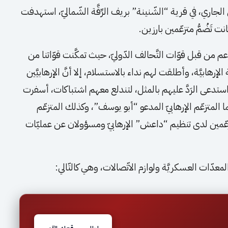
سَّبت، 14 سبتمبر/ أيلول الجاري، في قرية “الشّنينة” بريف الرِّقَّة الشّماليّ، استهدفت
 تَضُمُّ متزعّمين بارزين.
ن قبل قوّات التَّحالف الدّوليّ، حيث تمكَّنت قوّاتنا من
إرهابيَّة، وأطلقت لهم نداء بالاستسلام، إلا أنَّ الإرهابيَّين
 ما استدعى الرَدَّ عليهم بالمثل، لتندلع معهم اشتباكات، أسفرت
ا المتزعّم الإرهابيّ المدعو “أبو يوسف”، وكذلك المتزعّم
تزعّمين لدى تنظيم “داعش” الإرهابيّ ومسؤولان عن عمليّات
دّات العسكريَّة ولوازم الاتّصالات، وهي كالتّالي: