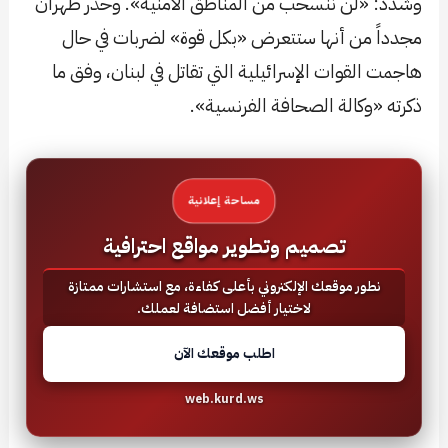
وشدد: «لن ننسحب من المناطق الأمنية». وحذر طهران
مجدداً من أنها ستتعرض «بكل قوة» لضربات في حال
هاجمت القوات الإسرائيلية التي تقاتل في لبنان، وفق ما
ذكرته «وكالة الصحافة الفرنسية».
مساحة إعلانية
تصميم وتطوير مواقع احترافية
نطور موقعك الإلكتروني بأعلى كفاءة، مع استشارات ممتازة
لاختيار أفضل استضافة لعملك.
اطلب موقعك الآن
web.kurd.ws