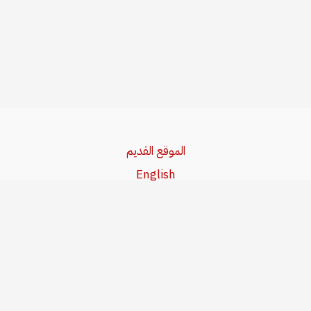
الموقع القديم
English
Beşa Kurdî
آخر المواضيع
سياسة حقوق النشر
من نحن
سياسة الخصوصية