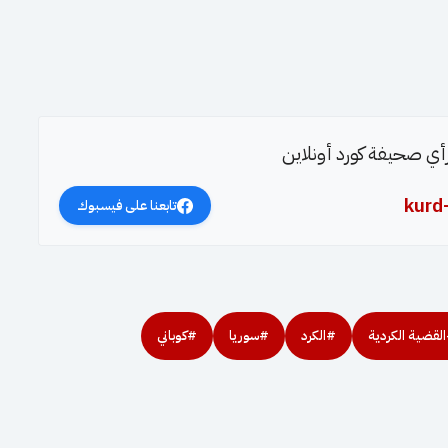
 رأي صحيفة كورد أونلاين
kurd
تابعنا على فيسبوك
لقضية الكردية
#الكرد
#سوريا
#كوباني