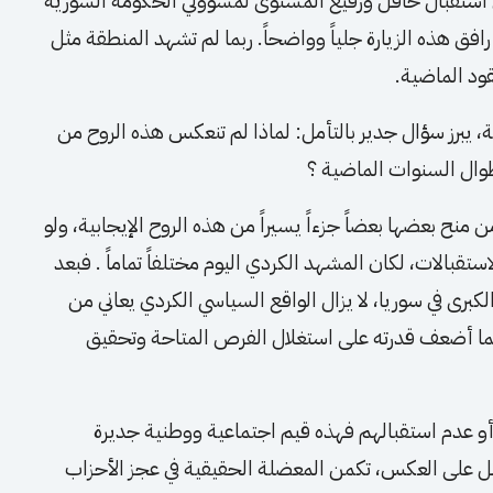
 في استقبال حافل ورفيع المستوى لمسؤولي الحكومة السورية
فق هذه الزيارة جلياً وواضحاً. ربما لم تشهد المنطقة مثل
ود الماضية.
ة، يبرز سؤال جدير بالتأمل: لماذا لم تنعكس هذه الروح من
طوال السنوات الماضية ؟
منح بعضها بعضاً جزءاً يسيراً من هذه الروح الإيجابية، ولو
لاستقبالات، لكان المشهد الكردي اليوم مختلفاً تماماً . فبعد
لكبرى في سوريا، لا يزال الواقع السياسي الكردي يعاني من
مما أضعف قدرته على استغلال الفرص المتاحة وتحقيق
أو عدم استقبالهم فهذه قيم اجتماعية ووطنية جديرة
بل على العكس، تكمن المعضلة الحقيقية في عجز الأحزاب