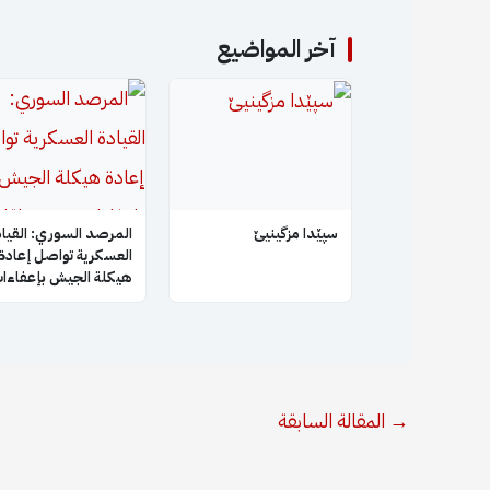
آخر المواضيع
سپێدا مزگینیێ
المرصد السوري: القياد
العسكرية تواصل إعادة
هيكلة الجيش بإعفاءا
جديدة لقادة فصائل
سابقة بعد إبعاد أبو ع
→
المقالة السابقة