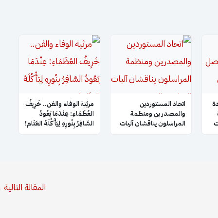
ة
اتحاد المستوردين
​مرثية الوفاء والفن.. خَرِيفُ
والمصدرين ومنظمة
العُظَمَاءِ: عِنْدَمَا يَعُودُ
ت
المراسلون يناقشان آليات
السَّافِرُ بِنُورِهِ لِيَأْكُلَهُ العَتَام!
التعاون والتنسيق
مشة
المشترك
المقالة التالية
←