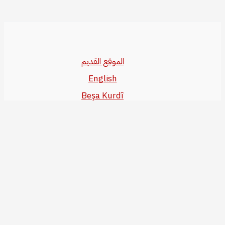
الموقع القديم
English
Beşa Kurdî
آخر المواضيع
سياسة حقوق النشر
من نحن
سياسة الخصوصية
للاتصال بنا
editor@kurdonline.info