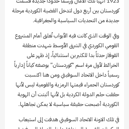
1923 أنهيا تلك الآمال ورسما حدوداً جديدة قسمت
كوردستان بين أربع دول لتدخل القضية الكوردية مرحلة
جديدة من التحديات السياسية والجغرافية.
وفي الوقت الذي كانت فيه الأبواب تُغلق أمام المشروع
القومي الكوردي في الشرق الأوسط شهدت منطقة
القوقاز حدثاً بدا للكثيرين استثنائياً، إذ ظهر على
الخرائط لأول مرة اسم “كوردستان” بوصفه كياناً إدارياً
رسمياً داخل الاتحاد السوفيتي ومن هنا اكتسبت
كوردستان الحمراء قيمتها الرمزية والقومية ليس لأنها
حققت حلم الدولة الكردية بل لأنها أثبتت أن الهوية
الكوردية أصبحت حقيقة سياسية لا يمكن تجاهلها.
في تلك الاونة الاتحاد السوفيتي هدفت إلى استيعاب