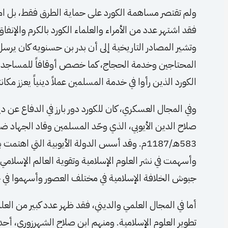
ولم تقتصر مساهمة الكورد على حماية الطرق فقط، بل امت
فقد اشتهر عدد من الأمراء والعلماء الكورد بالكرم والإنف
وتشير المصادر التاريخية إلى أن بدر بن حسنويه كان يرسل
المحتاجين وخدمة الحجاج، كما خصص أوقافاً للمساجد وا
الكورد الذين رأوا في خدمة المسلمين عملاً دينياً يعزز مكان
وفي المجال العسكري، كان للكورد دور بارز في الدفاع عن دي
صلاح الدين الأيوبي، الذي وحّد المسلمين وقاد الجهاد 
583هـ/1187م. وقد أسس الدولة الأيوبية التي ا
وأسهمت في نشر العلوم الإسلامية وتقوية العالم الإسلامي س
جيوش الخلافة الإسلامية في مختلف العصور وأسهموا في ح
أما في المجال العلمي والديني، فقد ظهر عدد كبير من العل
تطوير العلوم الإسلامية. ومنهم ابن صلاح الشهرزوري، أحد 