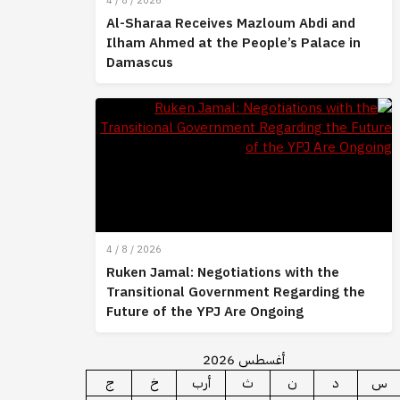
4 / 8 / 2026
Al-Sharaa Receives Mazloum Abdi and
Ilham Ahmed at the People’s Palace in
Damascus
4 / 8 / 2026
Ruken Jamal: Negotiations with the
Transitional Government Regarding the
Future of the YPJ Are Ongoing
أغسطس 2026
س
د
ن
ث
أرب
خ
ج