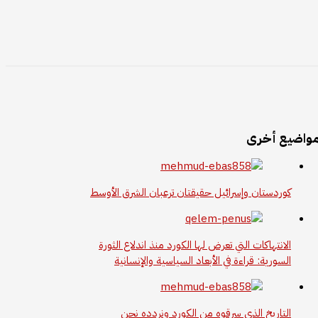
واضيع أخرى
كوردستان وإسرائيل حقيقتان ترعبان الشرق الأوسط
الانتهاكات التي تعرض لها الكورد منذ اندلاع الثورة
السورية: قراءة في الأبعاد السياسية والإنسانية
التاريخ الذي سرقوه من الكورد ونردده نحن