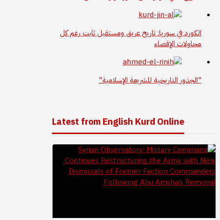
الكورد في سوريا: تاريخ عريق ومستقبل ثابت رغم كل
محاولات الإقصاء
"الجذور التاريخية للشريعة الإسلامية"
Latest from English Kurd Online