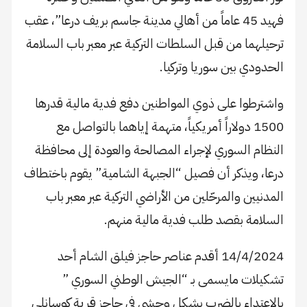
فهيد 45 عاماً من أهالي مدينة جاسم بريف درعا”، عقب
ترحيلهما من قبل السلطات التركية عبر معبر باب السلامة
الحدودي بين سوريا وتركيا.
واشترطوا على ذوي المواطنين دفع فدية مالية قدرها
1500 دولاراً أمريكياً، متهمة إياهما بالتواصل مع
النظام السوري لإجراء المصالحة والعودة إلى محافظة
درعا، ويذكر أن فصيل “الجبهة الشامية” يقوم باختطاف
المدنيين والمرحّلين من الأراضي التركية عبر معبر باب
السلامة بقصد طلب فدية مالية منهم.
14/4/2024 أقدم عناصر حاجز فيلق الشام أحد
تشكيلات مايسمى بـ “الجيش الوطني السوري ”
بالاعتداء بالضرب بشكل وحشي في حاجز قرية كوسانلي