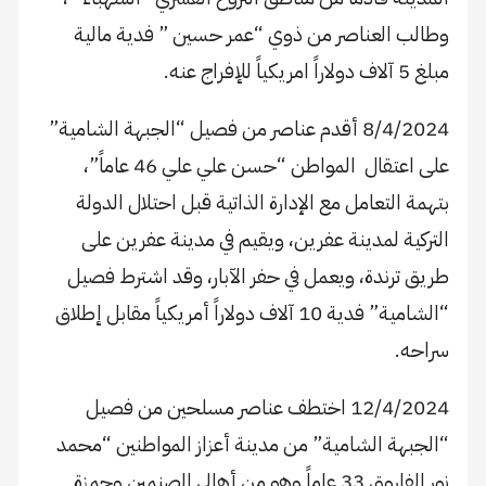
وطالب العناصر من ذوي “عمر حسين ” فدية مالية
مبلغ 5 آلاف دولاراً امريكياً للإفراج عنه.
8/4/2024 أقدم عناصر من فصيل “الجبهة الشامية”
على اعتقال المواطن “حسن علي علي 46 عاماً”،
بتهمة التعامل مع الإدارة الذاتية قبل احتلال الدولة
التركية لمدينة عفرين، ويقيم في مدينة عفرين على
طريق ترندة، ويعمل في حفر الآبار، وقد اشترط فصيل
“الشامية” فدية 10 آلاف دولاراً أمريكياً مقابل إطلاق
سراحه.
12/4/2024 اختطف عناصر مسلحين من فصيل
“الجبهة الشامية” من مدينة أعزاز المواطنين “محمد
نور الفاروق 33 عاماً وهو من أهالي الصنمين وحمزة