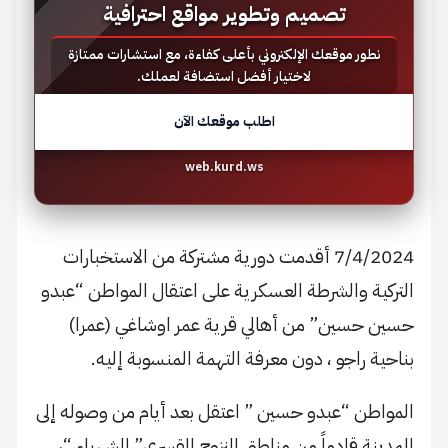
تصميم وتطوير مواقع احترافية
نطور موقعك الإلكتروني بأعلى كفاءة، مع استشارات ممتازة
لاختيار أفضل استضافة لعملك.
اطلب موقعك الآن
web.kurd.ws
7/4/2024 أقدمت دورية مشتركة من الاستخبارات
التركية والشرطة العسكرية على اعتقال المواطن “عبدو
حسين حسين” من أهالي قرية عمر اوشاغي (عمرا)
بناحية راجو ، دون معرفة التهمة المنسوبة إليه.
المواطن “عبدو حسين ” اعتقل بعد أيام من وصوله إلى
المدينة قادماً من مناطق النزوح القسري” الشهباء “،