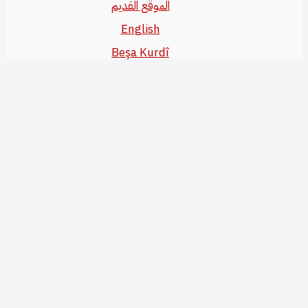
الموقع القديم
English
Beşa Kurdî
آخر المواضيع
سياسة حقوق النشر
من نحن
سياسة الخصوصية
للاتصال بنا
editor@kurdonline.info