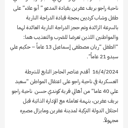
ناحية راجو بريف عفرين بقيادة المدعو ” أبو علاء” على
طفل وشاب كرديين بحجة قيادة الدراجة النارية
بالسرعة الزائدة وتم حجز الدراجة النارية العائدة لهما
والمواطنين اللذين تعرضا للضرب والتعذيب هما:
“الطفل “ريان مصطفى إسماعيل 13 عاماً – حكيم علي
سيدو 21 عاماً”.
16/4/2024 أقدم عناصر الحاجز التابع للشرطة
العسكرية في ناحية راجو على اعتقال المواطن “سعيد
علي 40 عاما” من أهالي قرية كوندي حسن ناحية راجو
بريف عفرين، بتهمة تعامله مع الإدارة الذاتية قبل
احتلال الدولة التركية لمدينة عفرين ومايزال مصيره
مجهولاً.