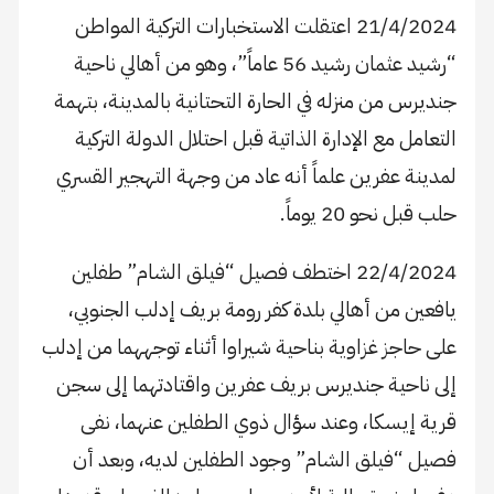
21/4/2024 اعتقلت الاستخبارات التركية المواطن
“رشيد عثمان رشيد 56 عاماً”، وهو من أهالي ناحية
جنديرس من منزله في الحارة التحتانية بالمدينة، بتهمة
التعامل مع الإدارة الذاتية قبل احتلال الدولة التركية
لمدينة عفرين علماً أنه عاد من وجهة التهجير القسري
حلب قبل نحو 20 يوماً.
22/4/2024 اختطف فصيل “فيلق الشام” طفلين
يافعين من أهالي بلدة كفر رومة بريف إدلب الجنوبي،
على حاجز غزاوية بناحية شيراوا أثناء توجههما من إدلب
إلى ناحية جنديرس بريف عفرين واقتادتهما إلى سجن
قرية إيسكا، وعند سؤال ذوي الطفلين عنهما، نفى
فصيل “فيلق الشام” وجود الطفلين لديه، وبعد أن