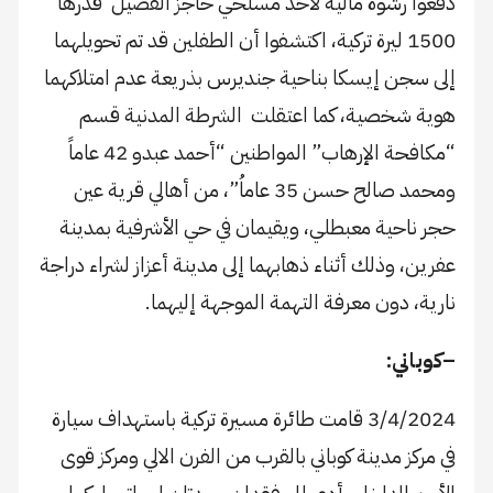
دفعوا رشوة مالية لأحد مسلحي حاجز الفصيل قدرها
1500 ليرة تركية، اكتشفوا أن الطفلين قد تم تحويلهما
إلى سجن إيسكا بناحية جنديرس بذريعة عدم امتلاكهما
هوية شخصية، كما اعتقلت الشرطة المدنية قسم
“مكافحة الإرهاب” المواطنين “أحمد عبدو 42 عاماً
ومحمد صالح حسن 35 عاماُ”، من أهالي قرية عين
حجر ناحية معبطلي، ويقيمان في حي الأشرفية بمدينة
عفرين، وذلك أثناء ذهابهما إلى مدينة أعزاز لشراء دراجة
نارية، دون معرفة التهمة الموجهة إليهما.
–
كوباني
:
3/4/2024 قامت طائرة مسيرة تركية باستهداف سيارة
في مركز مدينة كوباني بالقرب من الفرن الالي ومركز قوى