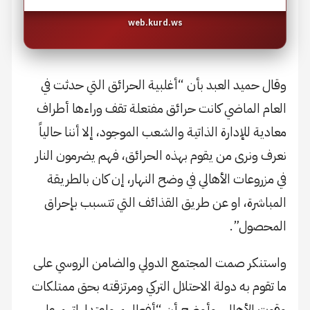
web.kurd.ws
وقال حميد العبد بأن “أغلبية الحرائق التي حدثت في
العام الماضي كانت حرائق مفتعلة تقف وراءها أطراف
معادية للإدارة الذاتية والشعب الموجود، إلا أننا حالياً
نعرف ونرى من يقوم بهذه الحرائق، فهم يضرمون النار
في مزروعات الأهالي في وضح النهار، إن كان بالطريقة
المباشرة، او عن طريق القذائف التي تتسبب بإحراق
المحصول”.
واستنكر صمت المجتمع الدولي والضامن الروسي على
ما تقوم به دولة الاحتلال التركي ومرتزقته بحق ممتلكات
وقوت الأهالي، وأوضح أن “أفعالهم واعتداءاتهم على