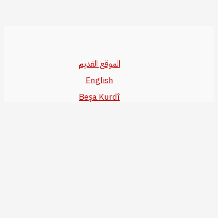
الموقع القديم
English
Beşa Kurdî
آخر المواضيع
سياسة حقوق النشر
من نحن
سياسة الخصوصية
للاتصال بنا