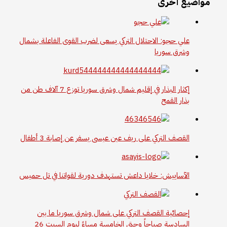
مواضيع أخرى
علي حجو: الاحتلال التركي يسعى لضرب القوى الفاعلة بشمال
وشرق سوريا
إكثار البذار في إقليم شمال وشرق سوريا توزع 7 آلاف طن من
بذار القمح
القصف التركي على ريف عين عيسى يسفر عن إصابة 3 أطفال
الآساييش: خلايا داعش تستهدف دورية لقواتنا في تل حميس
إحصائية القصف التركي على شمال وشرق سوريا ما بين
السادسة صباحاً وحتى الخامسة مساءً ليوم السبت 26