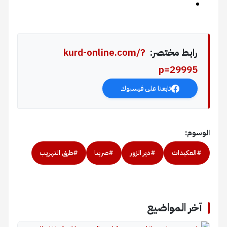
ابط مختصر:
kurd-online.com/?
p=2999
تابعنا على فيسبوك
م:
عكيدات
#دير الزور
#صربيا
#طرق التهريب
ر المواضيع