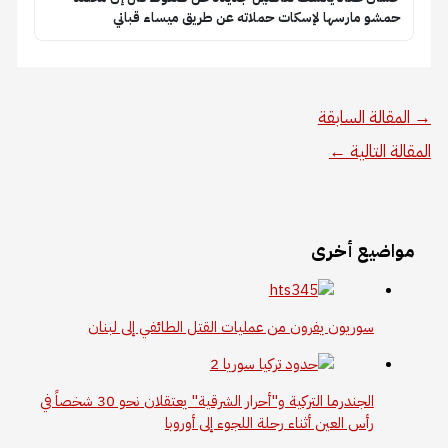
و مارسها لإسكات حملاته عن طريق ميساء قباني
لة السابقة
لتالية
←
يع أخرى
سوريون يفرون من عمليات القتل الطائفي إلى لبنان
الجندرما التركية و"أحرار الشرقية" يعتقلان نحو 30 شخصاً في
رأس العين أثناء رحلة اللجوء إلى أوروبا