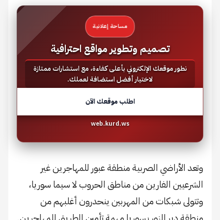
مساحة إعلانية
تصميم وتطوير مواقع احترافية
نطور موقعك الإلكتروني بأعلى كفاءة، مع استشارات ممتازة
لاختيار أفضل استضافة لعملك.
اطلب موقعك الآن
web.kurd.ws
الأراضي الصربية منطقة عبور للمهاجرين غير
يين الفارين من مناطق الحروب لا سيما سوريا،
ى شبكات من المهربين ينحدرون أغلبهم من
 دير الزور بسوريا مهمة تأمين الطريق للمهاجرين.