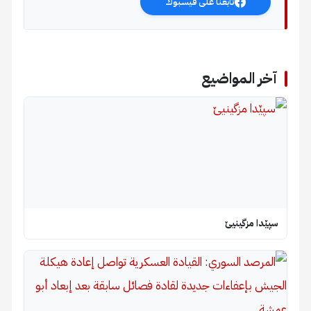
تابعنا على فيسبوك
آخر المواضيع
سپێدا مزگینیێ