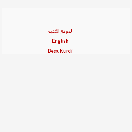
الموقع القديم
English
Beşa Kurdî
آخر المواضيع
سياسة حقوق النشر
من نحن
سياسة الخصوصية
للاتصال بنا
editor@kurdonline.info