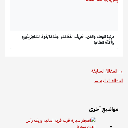
​مرثية الوفاء والفن.. خَرِيفُ العُظَمَاءِ: عِنْدَمَا يَعُودُ السَّافِرُ بِنُورِهِ
لِيَأْكُلَهُ العَتَام!
→
المقالة السابقة
المقالة التالية
←
مواضيع أخرى