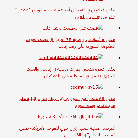
مقتل قياديين في الفصائل أحدهم عنصر سابق في "داعش"
بتفجير بريف رأس العين
مقتل 6 أشخاص وإصابة 75 آخرين في قصف لقوات
الحكومة السورية على ريف إدلب
مقتل عشرة مدنيين بغارات روسية في إدلب.. والجيش
السوري يفشل في السيطرة على بلدة كباني
مقتل 68 عنصراً من الموالين لإيران بغارات إسرائيلية على
مدينة تدمر وسط سوريا
المرصد: عملية عملية إنزال جوي للقوات الأمريكية ضمن
"مناطق النظام" في القامشلي