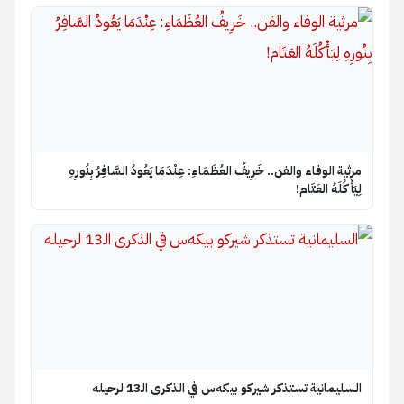
​مرثية الوفاء والفن.. خَرِيفُ العُظَمَاءِ: عِنْدَمَا يَعُودُ السَّافِرُ بِنُورِهِ
لِيَأْكُلَهُ العَتَام!
السليمانية تستذكر شيركو بيكه‌س في الذكرى الـ13 لرحيله