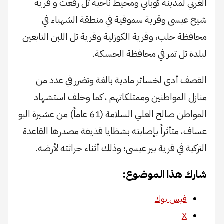
الغربي لمدينة كوباني ومحيط ناحية تل رفعت و قرية
شيخ عيسى وقرية سموقية في منطقة الشهباء في
محافظة حلب، وقرية الكوزلية وقرية تل اللبن التابعين
لبلدة تل تمر في محافظة الحسكة.
القصف أدى لخسائر مادية بالغة وتضرر في عدد من
منازل المواطنين وممتلكاتهم ، كما وخلف استشهاد
المواطن صالح العلي السلامة (61 عاماً) من عشيرة البو
عساف، متأثراً بإصابته بشظايا قذيفة مصدرها القاعدة
التركية في قرية بير عيسى؛ وذلك أثناء حراثته لأرضه.
شارك هذا الموضوع:
فيس بوك
X