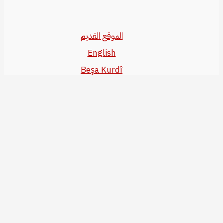
الموقع القديم
English
Beşa Kurdî
آخر المواضيع
سياسة حقوق النشر
من نحن
سياسة الخصوصية
للاتصال بنا
editor@kurdonline.info