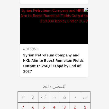
4 / 8 / 2026
Syrian Petroleum Company and
HKN Aim to Boost Rumeilan Fields
Output to 250,000 bpd by End of
2027
أغسطس 2026
س
د
ن
ث
أرب
خ
ج
7
6
5
4
3
2
1