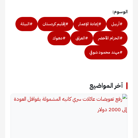
الوسوم:
#أربيل
#إعادة الإعمار
#إقليم كردستان
#البيئة
#الحزام الأخضر
#العراق
#دهوك
#مهند محمود شوقي
آخر المواضيع