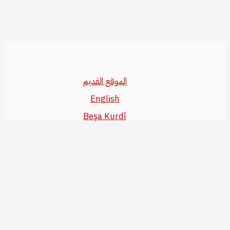
الموقع القديم
English
Beşa Kurdî
آخر المواضيع
سياسة حقوق النشر
من نحن
سياسة الخصوصية
للاتصال بنا