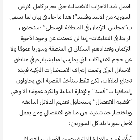
العمل ضد الاحزاب الانفصالية حتى تحرير كامل الارض
السورية من الاسد وقسد”! هذا ما جاء في بيان لما يسمى
ب”مجلس التركمان في المنطقة الوسطى” -ستجدون
الرابط في التعليقات- إننا لن نتحدث عن وجود الأخوة
التركمان وتعدادهم السكاني في المنطقة وسوريا عمومًا ولا
عن حجم الانتهاكات التي يمارسها ميليشياتهم في مناطق
الاحتلال التركي وتحت إشراف الاستخبارات التركية فهذه
تحتاج لملفات، لكن فقط سنأخذ القضية التي يحاولون
إلصاقها ب”قسد” والإدارة الذاتية والكرد عمومًا؛ ألا وهي
“قضية الانفصال” وسنحاول تقديم الدلائل الدامغة
وباختصار جد شديد، من منا هو الانفصالي ومن يعمل
لأجل سوريا بلد كل السوريين:
أولًا- قسد والإدارة الذاتية وعموم الأحزاب والفصائل