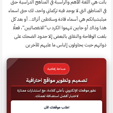
باتت هي اللغة الأهم والراسبة في المناهج الدراسية حتى
في المناطق التي لا يوجد فيه تركماني واحد، لك حتى اسماء
ميليشياتكم هي أسماء قادة وسلاطين أتراك.. أو بعد كل
هذا وذاك أو جايين تتهموا الكرد ب”الانفصاليين”، فعلًا
بلغت الوقاحة والنفاق بالبعض إلا حدود الضحك على
ذواتهم حيث يحاولون إلباس ما عليهم للآخرين
مساحة إعلانية
تصميم وتطوير مواقع احترافية
نطور موقعك الإلكتروني بأعلى كفاءة، مع استشارات ممتازة
لاختيار أفضل استضافة لعملك.
اطلب موقعك الآن