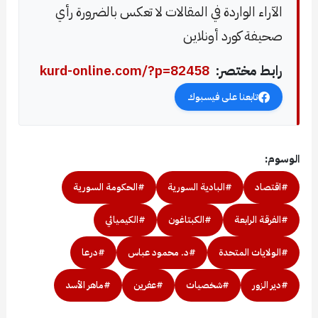
الآراء الواردة في المقالات لا تعكس بالضرورة رأي
صحيفة كورد أونلاين
رابط مختصر:
kurd-online.com/?p=82458
تابعنا على فيسبوك
الوسوم:
#اقتصاد
#البادية السورية
#الحكومة السورية
#الفرقة الرابعة
#الكبتاغون
#الكيميائي
#الولايات المتحدة
#د. محمود عباس
#درعا
#دير الزور
#شخصيات
#عفرين
#ماهر الأسد