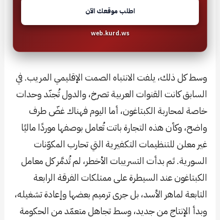
اطلب موقعك الآن
web.kurd.ws
وسط كل ذلك، يلفت الانتباه الصمت الإقليمي المريب. في
السابق كانت القنوات العربية تصرخ، والدول تُجنّد وحدات
خاصة لمحاربة الكبتاغون، أما اليوم فهناك غضّ طرف
واضح، وكأن هذه التجارة باتت تُعامل بوصفها موردًا ماليًا
غير معلن للتنظيمات التكفيرية التي تحارب المكوّنات
السورية. ثم بدأت التسريبات الأخطر، لم تُدمَّر كل معامل
الكبتاغون عند السيطرة على ممتلكات الفرقة الرابعة
التابعة لماهر الأسد، بل جرى ترميم بعضها وإعادة تشغيله،
وبدأ الإنتاج من جديد، وسط تجاهل متعمّد من الحكومة