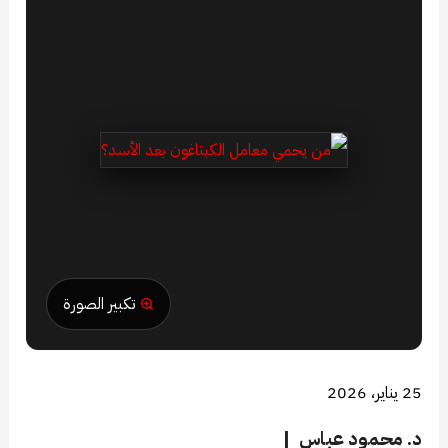
تكبير الصورة
25 يناير، 2026
د. محمود عباس |