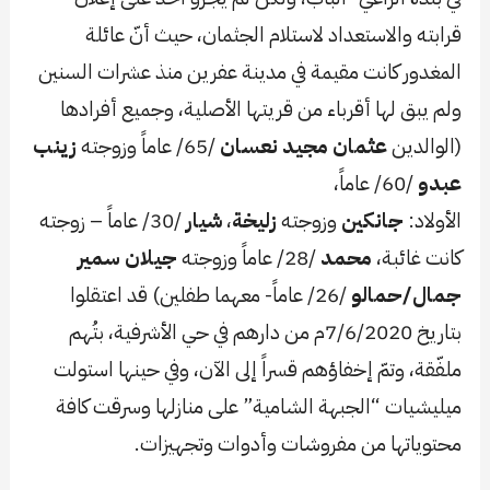
قرابته والاستعداد لاستلام الجثمان، حيث أنّ عائلة
المغدور كانت مقيمة في مدينة عفرين منذ عشرات السنين
ولم يبق لها أقرباء من قريتها الأصلية، وجميع أفرادها
(الوالدين
عثمان مجيد نعسان
/65/ عاماً وزوجته
زينب
عبدو
/60/ عاماً،
الأولاد:
جانكين
وزوجته
زليخة
،
شيار
/30/ عاماً – زوجته
كانت غائبة،
محمد
/28/ عاماً وزوجته
جيلان سمير
جمال/حمالو
/26/ عاماً- معهما طفلين) قد اعتقلوا
بتاريخ 7/6/2020م من دارهم في حي الأشرفية، بتُهم
ملفّقة، وتمّ إخفاؤهم قسراً إلى الآن، وفي حينها استولت
ميليشيات “الجبهة الشامية” على منازلها وسرقت كافة
محتوياتها من مفروشات وأدوات وتجهيزات.