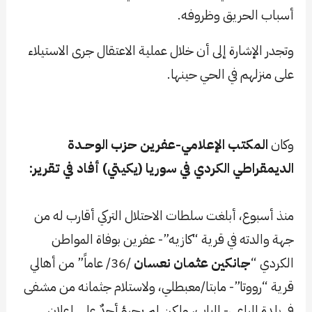
أسباب الحريق وظروفه.
وتجدر الإشارة إلى أن خلال عملية الاعتقال جرى الاستيلاء
على منزلهم في الحي حينها.
وكان
المكتب الإعلامي-عفرين
حزب الوحـدة
الديمقراطي الكردي في سوريا (يكيتي) أفاد في تقرير:
منذ أسبوع، أبلغت سلطات الاحتلال التركي أقارب له من
جهة والدته في قرية “كازيه”- عفرين بوفاة المواطن
الكردي “
جانكين عثمان نعسان
/36/ عاماً” من أهالي
قرية “رووتا”- مابتا/معبطلي، ولاستلام جثمانه من مشفى
في بلدة الراعي- الباب، ولكن لم يجرؤ أحدٌ على إعلان