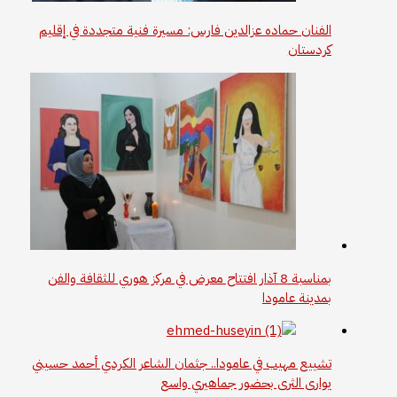
الفنان حماده عزالدين فارس: مسيرة فنية متجددة في إقليم
كردستان
بمناسبة 8 آذار افتتاح معرض في مركز هوري للثقافة والفن
بمدينة عامودا
تشييع مهيب في عامودا.. جثمان الشاعر الكردي أحمد حسيني
يوارى الثرى بحضور جماهيري واسع