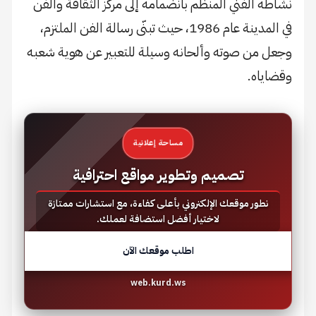
نشاطه الفني المنظم بانضمامه إلى مركز الثقافة والفن
في المدينة عام 1986، حيث تبنّى رسالة الفن الملتزم،
وجعل من صوته وألحانه وسيلة للتعبير عن هوية شعبه
وقضاياه.
مساحة إعلانية
تصميم وتطوير مواقع احترافية
نطور موقعك الإلكتروني بأعلى كفاءة، مع استشارات ممتازة
لاختيار أفضل استضافة لعملك.
اطلب موقعك الآن
web.kurd.ws