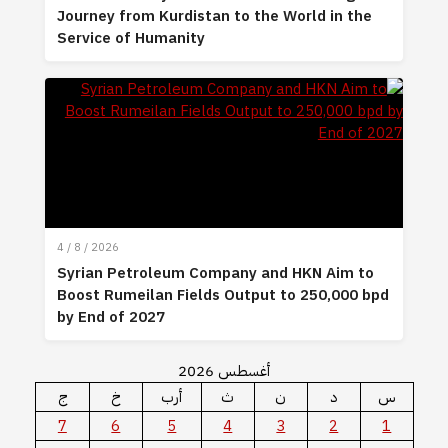
Journey from Kurdistan to the World in the
Service of Humanity
4 / 8 / 2026
Syrian Petroleum Company and HKN Aim to
Boost Rumeilan Fields Output to 250,000 bpd
by End of 2027
أغسطس 2026
س
د
ن
ث
أرب
خ
ج
7
6
5
4
3
2
1