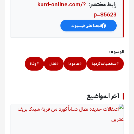
رابط مختصر:
kurd-online.com/?
p=85623
تابعنا على فيسبوك
الوسوم:
#شخصيات كردية
#عامودا
#فنان
#وفاة
آخر المواضيع