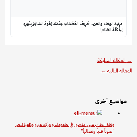
​مرثية الوفاء والفن.. خَرِيفُ العُظَمَاءِ: عِنْدَمَا يَعُودُ السَّافِرُ بِنُورِهِ
لِيَأْكُلَهُ العَتَام!
→
المقالة السابقة
المقالة التالية
←
مواضيع أخرى
وفاة الفنان علي منصور في عامودا.. وحركة ميزوبوتاميا تنعى
“صوتاً فنياً ونضالياً”