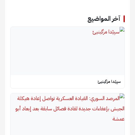
آخر المواضيع
سپێدا مزگینیێ