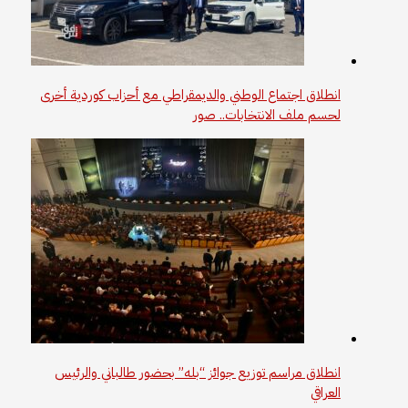
انطلاق اجتماع الوطني والديمقراطي مع أحزاب كوردية أخرى
لحسم ملف الانتخابات.. صور
انطلاق مراسم توزيع جوائز “بله” بحضور طالباني والرئيس
العراقي