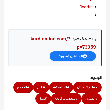
Reddit
رابط مختصر:
kurd-online.com/?
p=73359
تابعنا على فيسبوك
الوسوم:
#إقليم كردستان
#السليمانية
#الفن
#المسرح
#المسرى
#شخصيات كردية
#وفاة