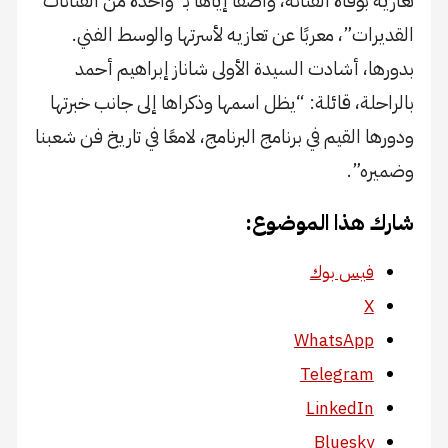
تعازيه بوفاة الفنانة، واصفًا إياها بـ”واحدة من الفنانات
القديرات”، معربًا عن تعازيه لأسرتها والوسط الفني.
بدورها، أشادت السيدة الأولى شاناز إبراهيم أحمد
بالراحلة، قائلة: “يظل اسمها وذكراها إلى جانب خبرتها
ودورها القيم في برنامج البرنامج، لامعًا في تاريخ فن شعبنا
وضميره”.
شارك هذا الموضوع:
فيس بوك
X
WhatsApp
Telegram
LinkedIn
Bluesky