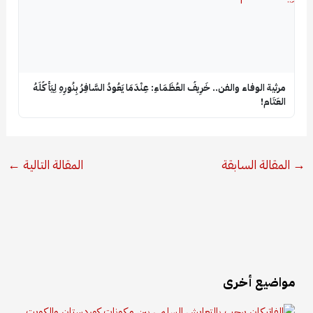
​مرثية الوفاء والفن.. خَرِيفُ العُظَمَاءِ: عِنْدَمَا يَعُودُ السَّافِرُ بِنُورِهِ لِيَأْكُلَهُ
العَتَام!
→
المقالة السابقة
المقالة التالية
←
مواضيع أخرى