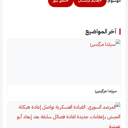
الوسوم:
#إقليم كردستان
#شفق نيوز
آخر المواضيع
سپێدا مزگینیێ