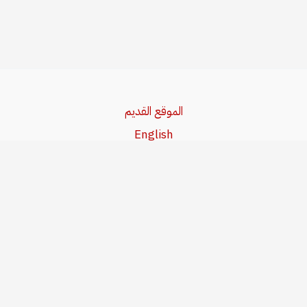
الموقع القديم
English
Beşa Kurdî
آخر المواضيع
سياسة حقوق النشر
من نحن
سياسة الخصوصية
للاتصال بنا
editor@kurdonline.info