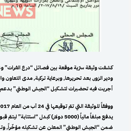
كشفت وثيقة سرّية موقعة بين فصائل “درع الفرات” وع
ودير الزور, بعد تحريرها, وبرعاية تركية, مدى التعاون و
أجريت فيه تحضيرات لتشكيل “الجيش الوطني” بدعم و
يدفع مبلغاً مالياً (5000 دولار) كبدل “اس
ضمن “الجيش الوطني” المعلن عن تشكيله مؤخّراً, وتذه