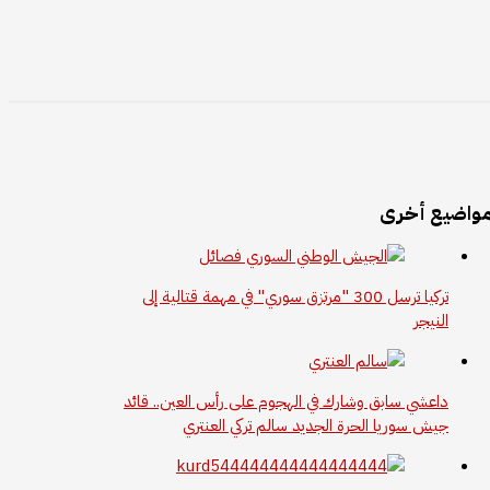
واضيع أخرى
تركيا ترسل 300 "مرتزق سوري" في مهمة قتالية إلى
النيجر
داعشي سابق وشارك في الهجوم على رأس العين.. قائد
جيش سوريا الحرة الجديد سالم تركي العنتري