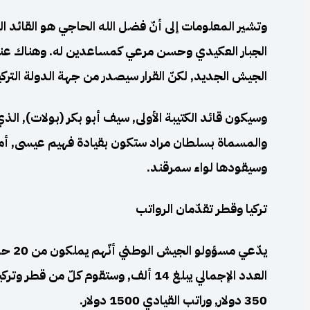
وتشير المعلومات إلى أنّ فضل الله الحاجي هو القائد 
الجبار العكيدي وحسن مرعي كمساعدين له. وهناك عنا
الجيش الجديد, لكنّ القرار سيصدر من جهة الدولة التركي
وسيكون قائد الكتيبة الأولى, سيف أبو بكر (بولات), الذي 
والمسماة بسلطان مراد ستكون بقيادة فهيم عيسى, أما 
وسيقودها لواء سمرقند.
تركيا وقطر تقدّمان الرواتب
العدد الإجمالي يبلغ 14 ألف, وستقوم كلّ
350 دولار, وراتب القيادي 1500 دولار.