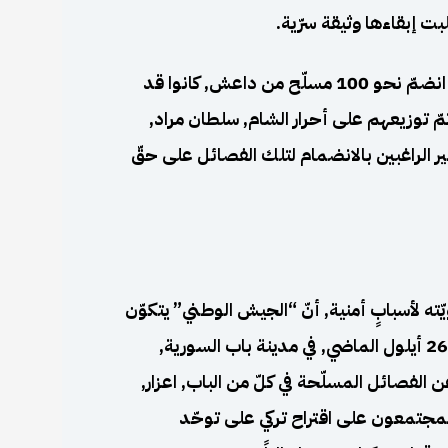
ت إبقاءها وثيقة سرّية.
وبحسب معلومات حصلت عليها وكالة فرات الإخبارية , انضمّ نحو 100 مسلّح من داعش, كانوا قد
تمّ توزيعهم على أحرار الشام, سلطان مراد,
ر الراغبين بالانضمام لتلك الفصائل على حقّ
 لأسبابٍ أمنية, أنّ “الجيش الوطني” يتكوّن
من 35 فصيلاً, حيث قام الجيش التركي بعقد اجتماعٍ في 26 أيلول الماضي, في مدينة باب السورية,
الفصائل المسلّحة في كلّ من الباب, اعزار,
جتمعون على اقتراح تركي على توحّد