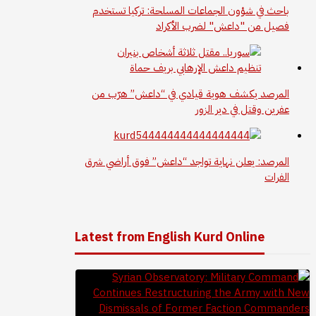
باحث في شؤون الجماعات المسلحة: تركيا تستخدم
فصيل من "داعش" لضرب الأكراد
المرصد يكشف هوية قيادي في “داعش” هرّب من
عفرين وقتل في دير الزور
المرصد: يعلن نهاية تواجد “داعش” فوق أراضي شرق
الفرات
Latest from English Kurd Online