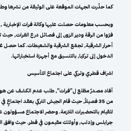
كما حذّرت الجهات الموقعة على الوثيقة من نشرها وطلب
فرّوا من الرقة ودير الزور, إلى فصائل درع الفرات, حيث 
أحرار الشرقية, تجمّع الشرقية والشعيطات. كما حصل غي
الدخول إلى تركيا, بالتنسيق مع أجهزة استخباراتها.
اشراف قطري وتركي على اجتماع التأسيس
أفاد مصدرٌ مطّلع ل”فرات”, طلب عدم الكشف عن هويّته
للقيام بالتحضيرات اللازمة. وحضر الاجتماع مسؤولون عن 
جرابلس وإدلب, وأولئك مقيمون في قطر. حيث وافق الم