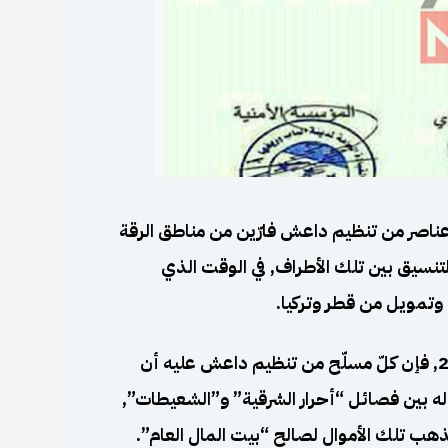
ناصر من تنظيم داعش فارّين من مناطق الرقة
التنسيق بين تلك الأطراف, في الوقت الذي
تمويل من قطر وتركيا.
ووفقاً للوثيقة التي تمّ توقيعها في 24 آب من العام 2017, فإن كلّ مسلّح من تنظيم داعش عليه أن
تتابة” ليتمّ قبوله بين فصائل “أحرار الشرقية” و”الشعيطات”,
ب تلك الأموال لصالح “بيت المال العام”.