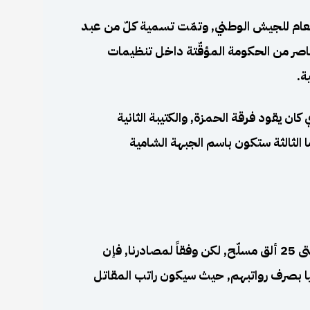
العام للجيش الوطني, وتمّت تسمية كلّ من عبد
صر من الحكومة المؤقّتة داخل تنظيمات
ة.
كان يقود فرقة الحمزة, والكتيبة الثانية
الثالثة ستكون باسم الجبهة الشامية
يدّعي مسؤولو الجيش الوطني أنّهم يملكون من 20 حتى 25 ألق مسلّح, لكن وفقاً لمصادرنا, فإن
 من قطر وتركيا بصرف رواتبهم, حيث سيكون راتب المقاتل