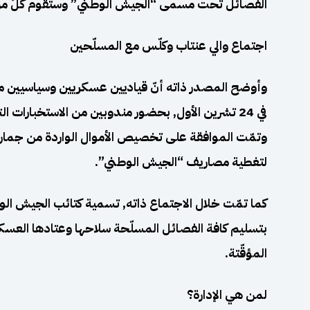
الفصائل تحت مسمى “الجيش الوطني” وستقوم كلٌ من قط
اجتماع والي عنتاب وكلّس مع المسلّحين
وأوضح المصدر ذاته أنّ قياديين عسكريين وسياسيين مم
في 24 تشرين الأول, بحضور مندوبين من الاستخبارات 
وتمّت الموافقة على تخصيص الأموال الواردة من جمارك
لتغطية مصاريف “الجيش الوطني”.
كما تمّت خلال الاجتماع ذاته, تسمية كتائب الجيش الوط
بتسليم كافة الفصائل المسلّحة سلاحها وعتادها العسكري
المؤقّتة.
لمن هي الإدارة؟