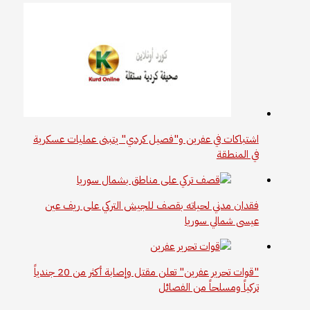
اشتباكات في عفرين و"فصيل كردي" يتبنى عمليات عسكرية
في المنطقة
فقدان مدني لحياته بقصف للجيش التركي على ريف عين
عيسى شمالي سوريا
"قوات تحرير عفرين" تعلن مقتل وإصابة أكثر من 20 جندياً
تركياً ومسلحاً من الفصائل