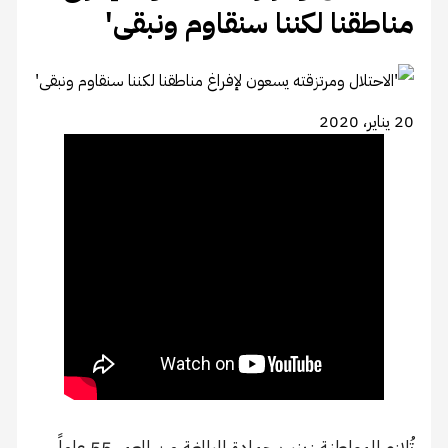
مناطقنا لكننا سنقاوم ونبقىꞌ
20 يناير، 2020
تُلازم المواطنة زينب حمادة البالغة من العمر 55 عاماً