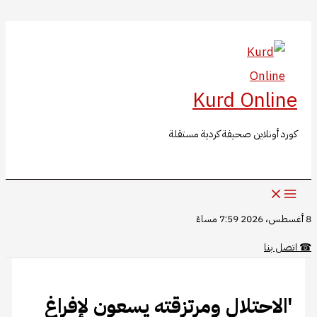
البحث
تخطي
إلى
المحتوى
Kurd Online
كورد أونلاين صحيفة كردية مستقلة
8 أغسطس، 2026 7:59 مساءً
☎
اتصل بنا
​​​​​​​ꞌالاحتلال ومرتزقته يسعون لإفراغ