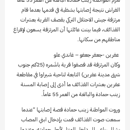
الفراش نتيجة إصابتها بشظية في قدمها بعدما قام
مرتزقة جيش الاحتلال التركي بقصف القرية بعشرات
القذائف، فيما بينت عائلتها أن المرتزقة يسعون لإفراغ
مناطقهم من سكانها.
عفرين -جعفر جعفو – غاندي علو
وكان المرتزقة قد قصفوا قرية باشَمره (25كم جنوب
شرق مدينة عفرين) التابعة لناحية شيراوا في مقاطعة
عفرين بعشرات القذائف ما أدى إلى إصابة المسنة
زينب حمادة والبالغة من العمر 55 عاماً.
وروت المواطنة زينب حمادة قصة إصابتها “عندما
سمعت صوت القذائف قمت بإدخال ابني المصاب
بشلل رباعي إلى داخل المنزل لأجل حمايته، وعندما