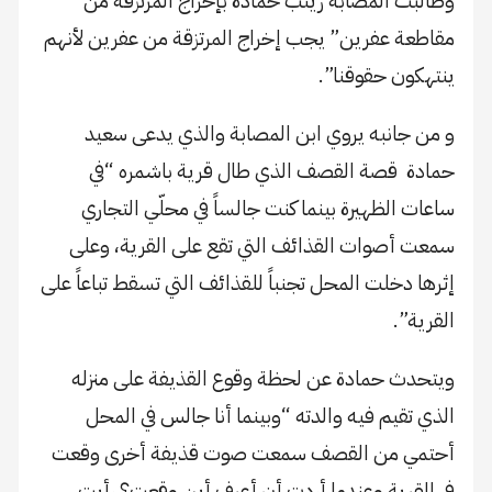
وطالبت المصابة زينب حمادة بإخراج المرتزقة من
مقاطعة عفرين” يجب إخراج المرتزقة من عفرين لأنهم
ينتهكون حقوقنا”.
و من جانبه يروي ابن المصابة والذي يدعى سعيد
حمادة قصة القصف الذي طال قرية باشمره “في
ساعات الظهيرة بينما كنت جالساً في محلّي التجاري
سمعت أصوات القذائف التي تقع على القرية، وعلى
إثرها دخلت المحل تجنباً للقذائف التي تسقط تباعاً على
القرية”.
ويتحدث حمادة عن لحظة وقوع القذيفة على منزله
الذي تقيم فيه والدته “وبينما أنا جالس في المحل
أحتمي من القصف سمعت صوت قذيفة أخرى وقعت
في القرية وعندما أردت أن أعرف أين وقعت؟ رأيت