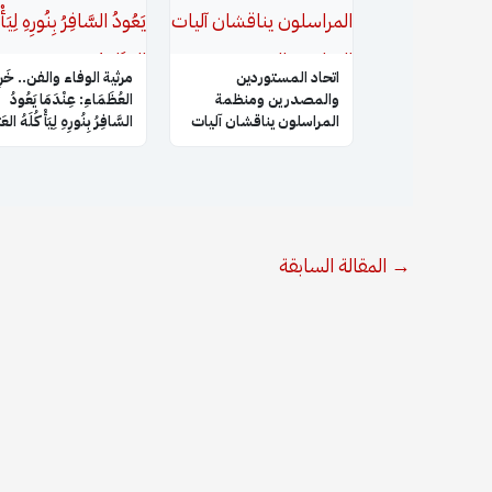
اتحاد المستوردين
​مرثية الوفاء والفن.. خَر
والمصدرين ومنظمة
العُظَمَاءِ: عِنْدَمَا يَعُودُ
المراسلون يناقشان آليات
السَّافِرُ بِنُورِهِ لِيَأْكُلَهُ الع
التعاون والتنسيق
المشترك
→
المقالة السابقة