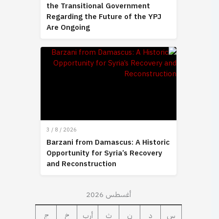
the Transitional Government
Regarding the Future of the YPJ
Are Ongoing
3 / 8 / 2026
Barzani from Damascus: A Historic
Opportunity for Syria’s Recovery
and Reconstruction
أغسطس 2026
س
د
ن
ث
أرب
خ
ج