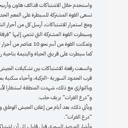
واستخدم خلال الاشتباكات قذائف هاون وأربيج
تسعى القوة المشتركة للسيطرة على المعبر الحدو
ومع استمرار الاشتباكات، أرسل كل من أحرار ال
وسيطرت القوة المشتركة التي تنتمي إليها “فرقة
وتمكنت القوة من أسر نحو 10 عناصر من أحرار الشرقية.
كما سيطرت على قريتي الحياة واليتيمة بناحية را
واتسعت رقعة الاشتباكات بين تشكيلات الجيش
قرب الحدود السورية -التركية، وأحياء سكنية بم
وبالتوازي مع ذلك، شهدت المنطقة استنفارا لأب
و”درع الفرات” بريف حلب.
ويأتي ذلك، بعد أيام من إعلان الجيش الوطني و
“درع الفرات”.
وأشار المرصد السوري قبل قليل، إلى أن اشتباك