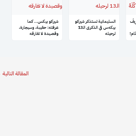
ِيفُ
السليمانية تستذكر شيركو
شيركو بيكس… كما
بيكه‌س في الذكرى الـ13
عرفته: حقيبة، وسيجارة،
َتَام!
لرحيله
وقصيدة لا تفارقه
المقالة التالية
←