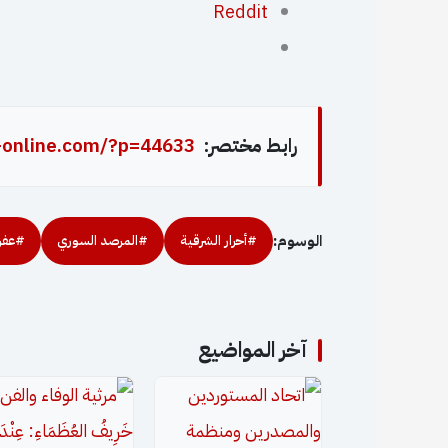
Reddit
رابط مختصر:
-online.com/?p=44633
الوسوم:
#أحرار الشرقية
#المرصد السوري
#عفر
آخر المواضيع