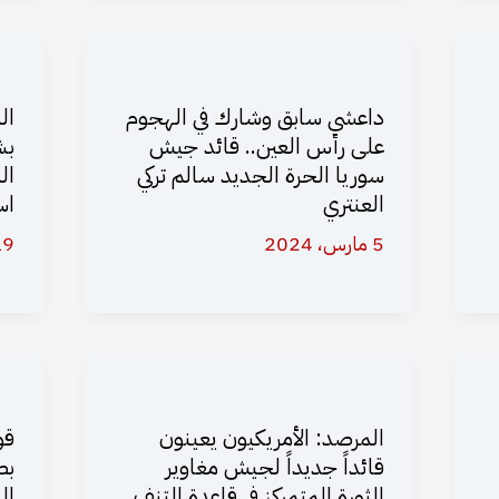
داعشي سابق وشارك في الهجوم
ال
على رأس العين.. قائد جيش
بش
سوريا الحرة الجديد سالم تركي
ال
العنتري
اس
5 مارس، 2024
19 أكتوبر
المرصد: الأمريكيون يعينون
قو
قائداً جديداً لجيش مغاوير
بط
الثورة المتمركز في قاعدة التنف
ال