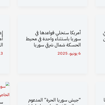
ي
أمريكا ستخلي قواعدها في
إع
سوريا باستثناء واحدة في محيط
أم
الحسكة شمال شرقي سوريا
ال
6 يونيو، 2025
13 مايو،
“جيش سوريا الحرة” المدعوم
سو