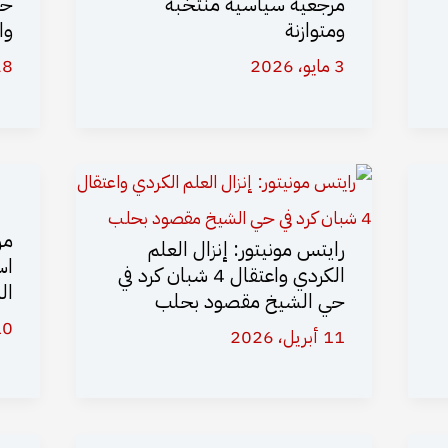
مرجعية سياسية منتخبة
حي
ومتوازنة
وا
3 مايو، 2026
28 أبريل،
من
رايتس مونيتور: إنزال العلم
اس
الكردي واعتقال 4 شبان كرد في
ال
حي الشيخ مقصود بحلب
10 أبريل،
11 أبريل، 2026