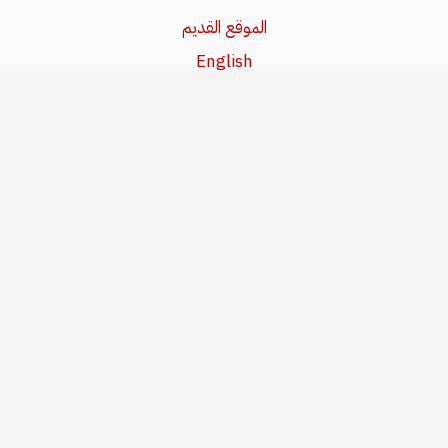
الموقع القديم
English
Beşa Kurdî
آخر المواضيع
سياسة حقوق النشر
من نحن
سياسة الخصوصية
للاتصال بنا
editor@kurdonline.info