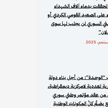
 تحققت بدماء آلاف الشهداء
 على الصعيد القومي الكردي أو
ني السوري لن يجلب لها سوى
لان”
“الوحـدة”: من أجل بناء دولة
ة تعددية لامركزية ديمقراطية،
دّ من عقد مؤتمر وطني سوري
يضمُّ كلَّ المكوناتِ الوطنية