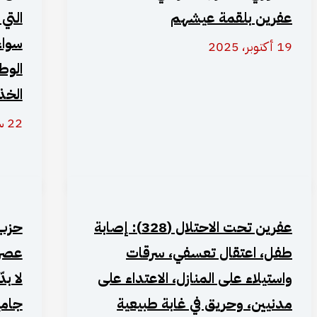
عفرين بلقمة عيشهم
التي
سواء
19 أكتوبر، 2025
الوط
الخذ
22 سبتمبر، 2025
عفرين تحت الاحتلال (328): إصابة
حزب 
طفل، اعتقال تعسفي، سرقات
عصري
واستيلاء على المنازل، الاعتداء على
لا ب
مدنيين، وحريق في غابة طبيعية
جامع 