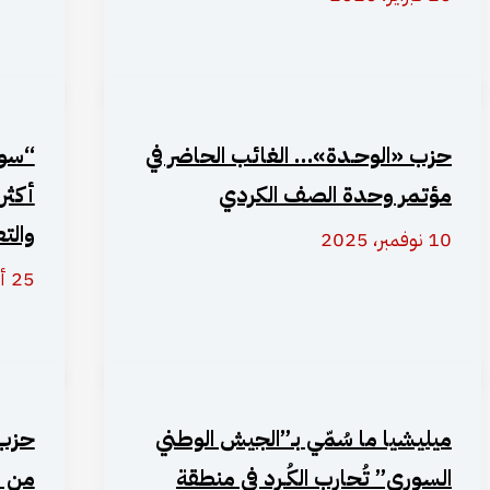
حزب «الوحـدة»… الغائب الحاضر في
“سور
مؤتمر وحدة الصف الكردي
أكثر
والتع
10 نوفمبر، 2025
25 أكتوبر، 2025
ميليشيا ما سُمّي بـ”الجيش الوطني
حزب 
السوري” تُحارب الكُـرد في منطقة
من أ