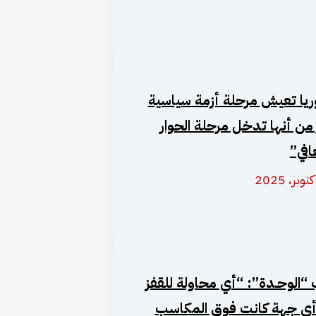
يا تعيش مرحلة أزمة سياسية
 من أنها تدخل مرحلة الحوار
افي”
“الوحـدة”: “أي محاولة للقفز
ي جهة كانت فوق المكاسب