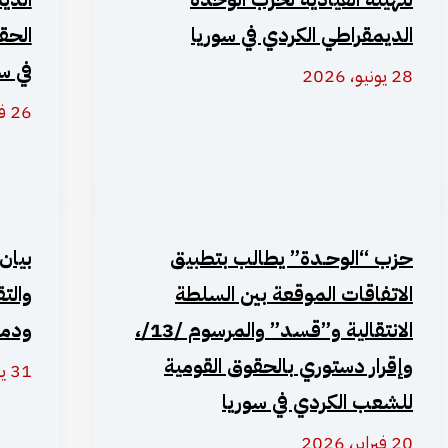
الديمقراطي الكردي في سوريا
الحق
في س
28 يونيو، 2026
26 فبراير، 2026
حزب “الوحـدة” يطالب بتطبيق
بيان
الاتفاقات الموقعة بين السلطة
والت
الانتقالية و”قسد” والمرسوم /13/،
ودم
وإقرار دستوري بالحقوق القومية
31 يناير، 2026
للشعب الكردي في سوريا
20 فبراير، 2026