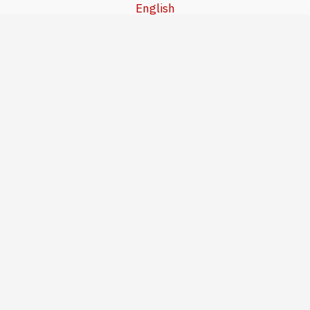
English
Beşa Kurdî
آخر المواضيع
سياسة حقوق النشر
من نحن
سياسة الخصوصية
للاتصال بنا
editor@kurdonline.info
Copyright © 2026 Kurd Online