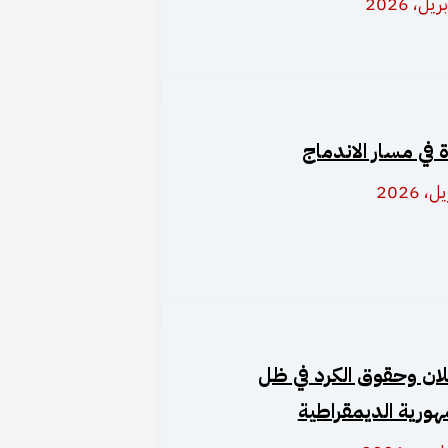
ة في مسار الاندماج
ان وحقوق الكرد في ظل
هورية الديمقراطية