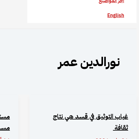
آخر المواضيع
English
نورالدين عمر
غياب التوثيق في قسد هي نتاج
مستق
ثقافة
مسار