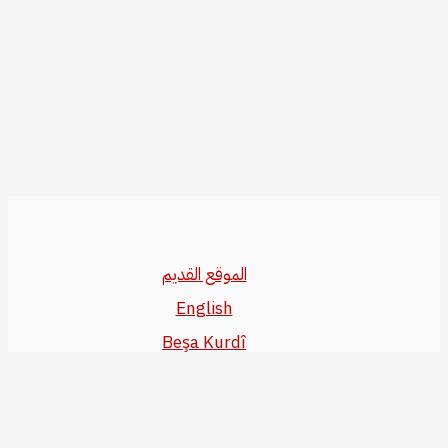
الموقع القديم
English
Beşa Kurdî
آخر المواضيع
سياسة حقوق النشر
من نحن