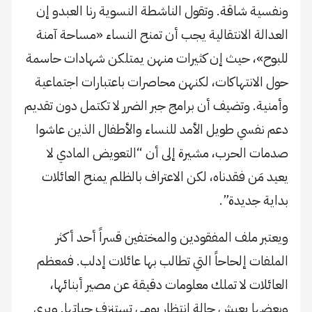
ونفسية شاقة. وتقول الناشطة النسوية رنا العبدو إن
العدالة الانتقالية يجب أن تمنح النساء «مساحة آمنة
للبوح»، حيث إن كثيرات منهن يمتلكن شهادات حاسمة
حول الانتهاكات، لكنهن محاصرات باعتبارات اجتماعية
وأمنية. وتضيف أن برامج جبر الضرر لا تكتمل دون تقديم
دعم نفسي طويل الأمد للنساء والأطفال الذين عاشوا
صدمات الحرب، مشيرة إلى أن “التعويض المادي لا
يعيد مَن فقدناه، لكن الاعتراف بالظلم يمنح العائلات
بداية جديدة”.
ويعتبر ملف المفقودين والمختفين قسراً أحد أكثر
الملفات إلحاحاً التي تطالب بها عائلات إدلب. فمعظم
العائلات لا تملك معلومات دقيقة عن مصير أبنائها،
وبعضها يعيش حالة انتظار يومي تستنزف حياتها. ويرى