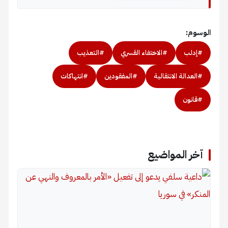
الوسوم:
#إدلب
#الاختفاء القسري
#التعذيب
#العدالة الانتقالية
#المفقودين
#انتهاكات
#قانون
آخر المواضيع