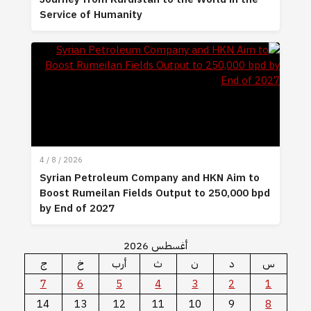
Service of Humanity
4 / 8 / 2026
Syrian Petroleum Company and HKN Aim to
Boost Rumeilan Fields Output to 250,000 bpd
by End of 2027
أغسطس 2026
س
د
ن
ث
أرب
خ
ج
7
6
5
4
3
2
1
14
13
12
11
10
9
8