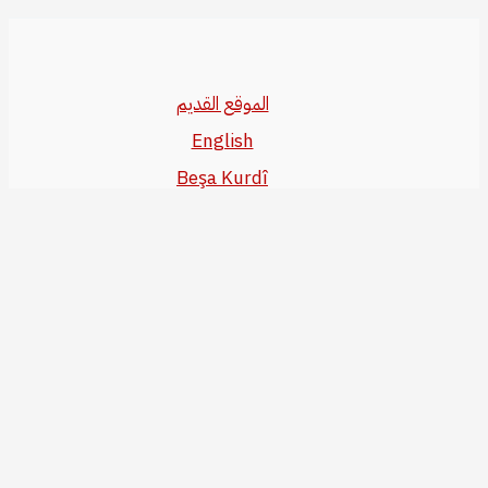
الموقع القديم
English
Beşa Kurdî
آخر المواضيع
سياسة حقوق النشر
من نحن
سياسة الخصوصية
للاتصال بنا
editor@kurdonline.info