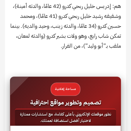
هم: إدريس خليل ربحي كدرو (42 عامًا، والدته أمينة)،
وشقيقه رشيد خليل ربحي كدرو (41 عامًا)، ومحمد
حسين كدرو (34 عامًا، والدته زينب، وحيد والديه). بينما
تمكن شاب رابع، وهو ولات بشير كدرو (والدته لمعان،
ملقب بـ”أبو وليد”)، من الفرار.
مساحة إعلانية
تصميم وتطوير مواقع احترافية
نطور موقعك الإلكتروني بأعلى كفاءة، مع استشارات ممتازة
لاختيار أفضل استضافة لعملك.