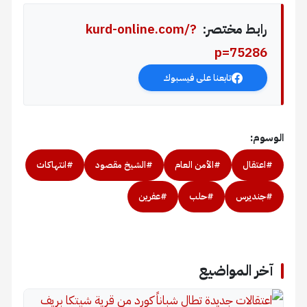
رابط مختصر:
kurd-online.com/?
p=75286
تابعنا على فيسبوك
الوسوم:
#اعتقال
#الأمن العام
#الشيخ مقصود
#انتهاكات
#جنديرس
#حلب
#عفرين
آخر المواضيع