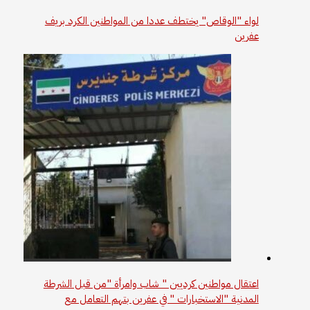
لواء "الوقاص" يختطف عددا من المواطنين الكرد بريف
عفرين
اعتقال مواطنين كرديين " شاب وامرأة "من قبل الشرطة
المدنية "الاستخبارات " في عفرين بتهم التعامل مع