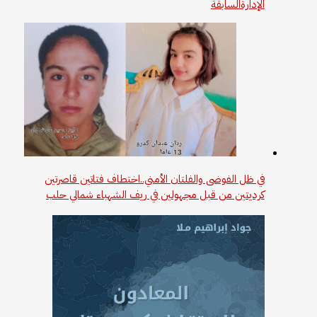
الإدارةالسابقة
في ظل الفوضى والفلتان الأمني..اختطاف فتاتين قاصرتين
كرديتين من قبل مجهولين في ريف الشهباء شمالي حلب