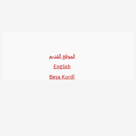
الموقع القديم
English
Beşa Kurdî
آخر المواضيع
سياسة حقوق النشر
من نحن
سياسة الخصوصية
للاتصال بنا